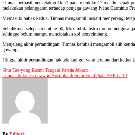
Timnas berhasil mencetak gol ke-2 pada menit ke-17 melalui sepak po
melakukan pelanggaran terhadap penjaga gawang Ivane Carminio Fra
Memasuki babak kedua, Timnas mengambil inisiatif menyerang, teta
Sebaliknya, selepas menit ke-60, Mozambik justru mmpu mengusai jal
sehingga belum mampu menciptakan gol penyeimbang.
Menjelang akhir pertandingan, Timnas kembali mengambil alih ken
gawang.
Hingga akhir pertandingan, tak ada lagi gol yang tercipta dari kedua
Post
Shin Tae-yong Resmi Tangani Persija Jakarta
Timnas Indonesia Lawan Australia di Semi Final Piala AFF-U-19
navigation
By
Editor1