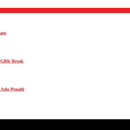
nam
n GBK Besok
 Adu Penalti