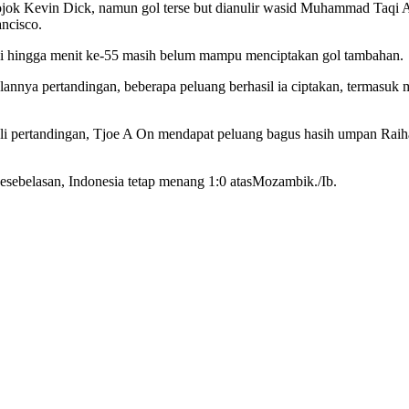
jok Kevin Dick, namun gol terse but dianulir wasid Muhammad Taqi Al 
ncisco.
pi hingga menit ke-55 masih belum mampu menciptakan gol tambahan.
annya pertandingan, beberapa peluang berhasil ia ciptakan, termasuk 
dali pertandingan, Tjoe A On mendapat peluang bagus hasih umpan Ra
 kesebelasan, Indonesia tetap menang 1:0 atasMozambik./Ib.