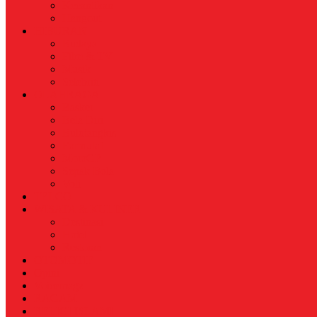
Kecantikan
Hangout
HIBURAN
Budaya
Film & TV
Musik
Selebriti
OLAHRAGA
Basket
Bela Diri
Bulutangkis
Formula1
MotoGP
Sepak Bola
Voli
TELCO
WISATA & KULINER
Destinasi
Hotel
Restoran
OTOMOTIF
Opini
Voicemagz
RAGAM
RELIGI ISLAMI