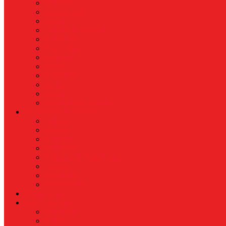
Nasional
Internasional
Politik
Hukum & Kriminal
Kesehatan
Pendidikan
Peristiwa
Militer
Kepolisian
Industri
Energi
Perikanan & Kelautan
EKONOMI & BISNIS
Asuransi
Finance
Koperasi
Perbankan
Pertanian & Perkebunan
UMKM
Perikanan
PROPERTY
Megapolitan
GAYA HIDUP
Aksesoris
Busana