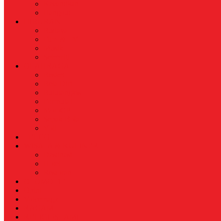
Kecantikan
Hangout
HIBURAN
Budaya
Film & TV
Musik
Selebriti
OLAHRAGA
Basket
Bela Diri
Bulutangkis
Formula1
MotoGP
Sepak Bola
Voli
TELCO
WISATA & KULINER
Destinasi
Hotel
Restoran
OTOMOTIF
Opini
Voicemagz
RAGAM
RELIGI ISLAMI