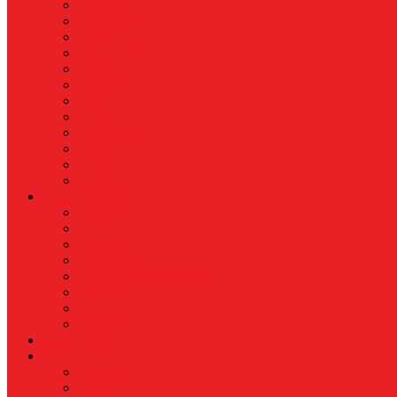
Nasional
Internasional
Politik
Hukum & Kriminal
Kesehatan
Pendidikan
Peristiwa
Militer
Kepolisian
Industri
Energi
Perikanan & Kelautan
EKONOMI & BISNIS
Asuransi
Finance
Koperasi
Perbankan
Pertanian & Perkebunan
UMKM
Perikanan
PROPERTY
Megapolitan
GAYA HIDUP
Aksesoris
Busana