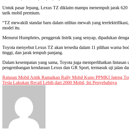
Untuk pasar Jepang, Lexus TZ diklaim mampu menempuh jarak 620 ki
tarik mobil premium.
“TZ mewakili standar baru dalam utilitas mewah yang terelektrifika
model itu.
Menurut Humphries, penggerak listrik yang senyap, dipadukan dengan 
Toyota menyebut Lexus TZ akan tersedia dalam 11 pilihan warna bod
tinggi, dan jarak tempuh panjang.
Dalam kesempatan yang sama, Toyota juga memperlihatkan lintasan u
pengembangan kendaraan Lexus dan GR Sport, termasuk uji jalan da
Post
Ratusan Mobil Antik Ramaikan Rally Mobil Kuno PPMKI Jateng To
Tesla Lakukan Recall Lebih dari 2000 Mobil, Ini Penyebabnya
navigation