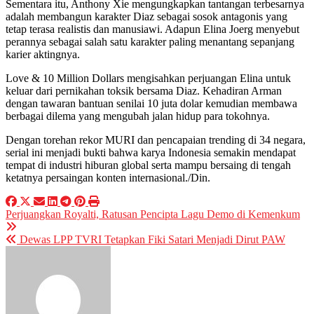
Sementara itu, Anthony Xie mengungkapkan tantangan terbesarnya
adalah membangun karakter Diaz sebagai sosok antagonis yang
tetap terasa realistis dan manusiawi. Adapun Elina Joerg menyebut
perannya sebagai salah satu karakter paling menantang sepanjang
karier aktingnya.
Love & 10 Million Dollars mengisahkan perjuangan Elina untuk
keluar dari pernikahan toksik bersama Diaz. Kehadiran Arman
dengan tawaran bantuan senilai 10 juta dolar kemudian membawa
berbagai dilema yang mengubah jalan hidup para tokohnya.
Dengan torehan rekor MURI dan pencapaian trending di 34 negara,
serial ini menjadi bukti bahwa karya Indonesia semakin mendapat
tempat di industri hiburan global serta mampu bersaing di tengah
ketatnya persaingan konten internasional./Din.
Post
Perjuangkan Royalti, Ratusan Pencipta Lagu Demo di Kemenkum
navigation
Dewas LPP TVRI Tetapkan Fiki Satari Menjadi Dirut PAW