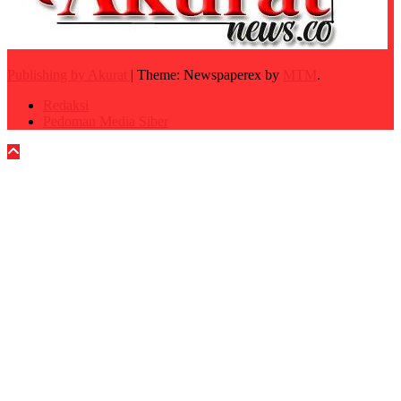
Publishing by Akurat
|
Theme: Newspaperex by
MTM
.
Redaksi
Pedoman Media Siber