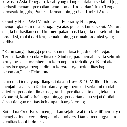
kawasan Asia Tenggara, kisah yang diangkat dalam serial ini juga
berhasil menarik perhatian penonton di Eropa dan Timur Tengah,
termasuk Inggris, Prancis, Jerman, hingga Uni Emirat Arab.
Country Head WeTV Indonesia, Febriamy Hutapea,
mengungkapkan rasa bangganya atas pencapaian tersebut. Menurut
dia, keberhasilan serial ini merupakan hasil kerja keras seluruh tim
produksi, mulai dari kru, pemain, hingga rumah produksi yang
terlibat.
“Kami sangat bangga pencapaian ini bisa terjadi di 34 negara.
Terima kasih kepada Hitmaker Studios, para pemain, serta seluruh
kru yang telah memberikan kemampuan terbaiknya. Kami akan
terus berupaya menghadirkan karya-karya berkualitas bagi
penonton,” ujar Febriamy.
Ia menilai tema yang diangkat dalam Love & 10 Million Dollars
menjadi salah satu faktor utama yang membuat serial ini mudah
diterima penonton lintas negara. Isu pernikahan toksik, tekanan
ekonomi, konflik keluarga, hingga pencarian cinta sejati dinilai
dekat dengan realitas kehidupan banyak orang.
Sutradara Orki Faizal mengatakan sejak awal tim kreatif berupaya
menghadirkan cerita dengan nilai universal tanpa meninggalkan
identitas lokal Indonesia.