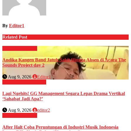
By
Editor1
Related Post
HIBURAN
Musik
Andika Kangen Band Jatuh Sakit Hingga Absen di Acara The
Sounds Project day 2
Aug 9, 2026
Editor1
Film & TV
HIBURAN
Lagi Ngehits! GG Management Segara Lepas Drama Vertikal
‘Sahabat Jadi Apa?’
Aug 9, 2026
editor2
HIBURAN
Musik
After Halt Coba Peruntungan di Industri Musik Indonesia