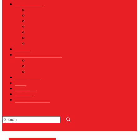
OLAHRAGA
Basket
Bela Diri
Bulutangkis
Formula1
MotoGP
Sepak Bola
Voli
TELCO
WISATA & KULINER
Destinasi
Hotel
Restoran
OTOMOTIF
Opini
Voicemagz
RAGAM
RELIGI ISLAMI