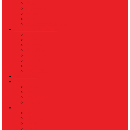
Militer
Kepolisian
Industri
Energi
Perikanan & Kelautan
EKONOMI & BISNIS
Asuransi
Finance
Koperasi
Perbankan
Pertanian & Perkebunan
UMKM
Perikanan
PROPERTY
Megapolitan
GAYA HIDUP
Aksesoris
Busana
Kecantikan
Hangout
HIBURAN
Budaya
Film & TV
Musik
Selebriti