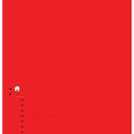
News
Nasional
Internasional
Politik
Hukum & Kriminal
Kesehatan
Pendidikan
Peristiwa