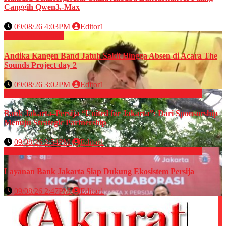
Canggih Qwen3.-Max
09/08/26 4:03PM
Editor1
HIBURAN
Musik
Andika Kangen Band Jatuh Sakit Hingga Absen di Acara The
Sounds Project day 2
09/08/26 3:02PM
Editor1
EKONOMI & BISNIS
OLAHRAGA
Perbankan
Sepak Bola
Bank Jakarta–Persija “United for Jakarta”: Dari Sponsorship
Menuju Strategic Partnership
09/08/26 2:54PM
Editor1
EKONOMI & BISNIS
OLAHRAGA
Perbankan
Sepak Bola
Layanan Bank Jakarta Siap Dukung Ekosistem Persija
09/08/26 2:47PM
Editor1