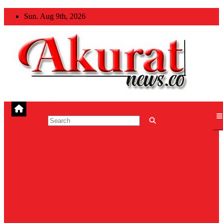
Skip
Sun. Aug 9th, 2026
to
content
Akuratnews
Informatif, Edukatif dan Inspiratif