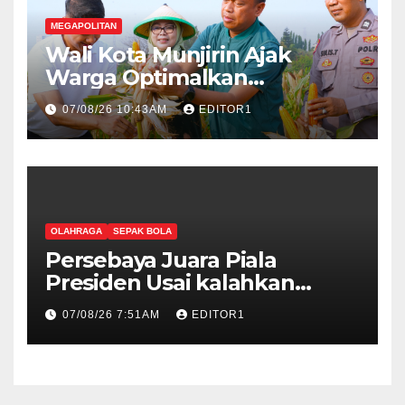
MEGAPOLITAN
Wali Kota Munjirin Ajak
Warga Optimalkan
Pekarangan untuk Dukung
07/08/26 10:43AM
EDITOR1
Ketahanan Pangan
OLAHRAGA
SEPAK BOLA
Persebaya Juara Piala
Presiden Usai kalahkan
Persib 6-5 Lewat Adu Penalti
07/08/26 7:51AM
EDITOR1