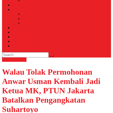
Voli
TELCO
WISATA & KULINER
Destinasi
Hotel
Restoran
OTOMOTIF
Opini
Voicemagz
RAGAM
RELIGI ISLAMI
Nasional
News
Walau Tolak Permohonan
Anwar Usman Kembali Jadi
Ketua MK, PTUN Jakarta
Batalkan Pengangkatan
Suhartoyo