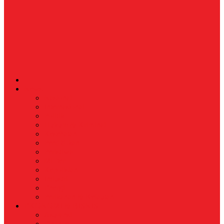
News
Nasional
Internasional
Politik
Hukum & Kriminal
Kesehatan
Pendidikan
Peristiwa
Militer
Kepolisian
Industri
Energi
Perikanan & Kelautan
EKONOMI & BISNIS
Asuransi
Finance