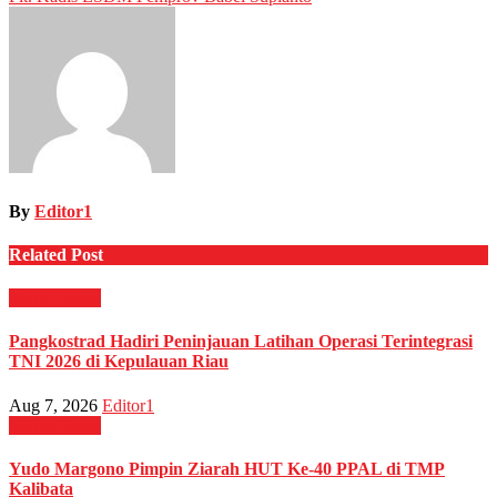
By
Editor1
Related Post
Militer
News
Pangkostrad Hadiri Peninjauan Latihan Operasi Terintegrasi
TNI 2026 di Kepulauan Riau
Aug 7, 2026
Editor1
Militer
News
Yudo Margono Pimpin Ziarah HUT Ke-40 PPAL di TMP
Kalibata