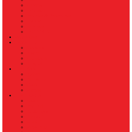
Koperasi
Perbankan
Pertanian & Perkebunan
UMKM
Perikanan
PROPERTY
Megapolitan
GAYA HIDUP
Aksesoris
Busana
Kecantikan
Hangout
HIBURAN
Budaya
Film & TV
Musik
Selebriti
OLAHRAGA
Basket
Bela Diri
Bulutangkis
Formula1
MotoGP
Sepak Bola