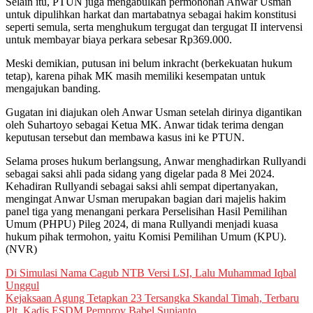
Selain itu, PTUN juga mengabulkan permohonan Anwar Usman
untuk dipulihkan harkat dan martabatnya sebagai hakim konstitusi
seperti semula, serta menghukum tergugat dan tergugat II intervensi
untuk membayar biaya perkara sebesar Rp369.000.
Meski demikian, putusan ini belum inkracht (berkekuatan hukum
tetap), karena pihak MK masih memiliki kesempatan untuk
mengajukan banding.
Gugatan ini diajukan oleh Anwar Usman setelah dirinya digantikan
oleh Suhartoyo sebagai Ketua MK. Anwar tidak terima dengan
keputusan tersebut dan membawa kasus ini ke PTUN.
Selama proses hukum berlangsung, Anwar menghadirkan Rullyandi
sebagai saksi ahli pada sidang yang digelar pada 8 Mei 2024.
Kehadiran Rullyandi sebagai saksi ahli sempat dipertanyakan,
mengingat Anwar Usman merupakan bagian dari majelis hakim
panel tiga yang menangani perkara Perselisihan Hasil Pemilihan
Umum (PHPU) Pileg 2024, di mana Rullyandi menjadi kuasa
hukum pihak termohon, yaitu Komisi Pemilihan Umum (KPU).
(NVR)
Post
Di Simulasi Nama Cagub NTB Versi LSI, Lalu Muhammad Iqbal
Unggul
navigation
Kejaksaan Agung Tetapkan 23 Tersangka Skandal Timah, Terbaru
Plt. Kadis ESDM Pemprov Babel Supianto