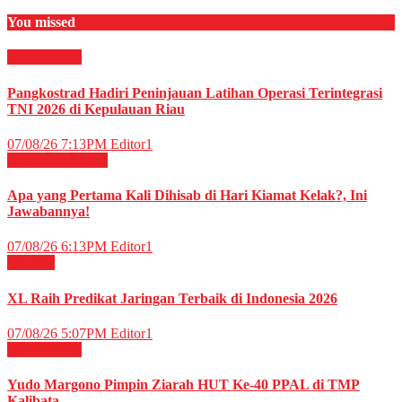
You missed
Militer
News
Pangkostrad Hadiri Peninjauan Latihan Operasi Terintegrasi
TNI 2026 di Kepulauan Riau
07/08/26 7:13PM
Editor1
RELIGI ISLAMI
Apa yang Pertama Kali Dihisab di Hari Kiamat Kelak?, Ini
Jawabannya!
07/08/26 6:13PM
Editor1
TELCO
XL Raih Predikat Jaringan Terbaik di Indonesia 2026
07/08/26 5:07PM
Editor1
Militer
News
Yudo Margono Pimpin Ziarah HUT Ke-40 PPAL di TMP
Kalibata