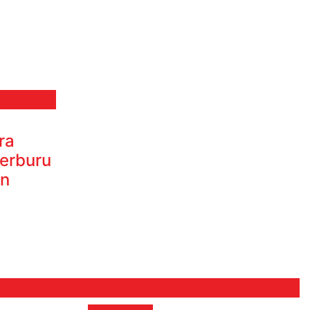
ra
Berburu
on