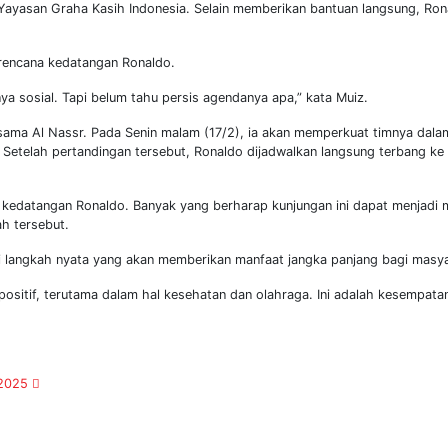
Yayasan Graha Kasih Indonesia. Selain memberikan bantuan langsung, Ron
 rencana kedatangan Ronaldo.
a sosial. Tapi belum tahu persis agendanya apa,” kata Muiz.
sama Al Nassr. Pada Senin malam (17/2), ia akan memperkuat timnya dala
n. Setelah pertandingan tersebut, Ronaldo dijadwalkan langsung terbang k
 kedatangan Ronaldo. Banyak yang berharap kunjungan ini dapat menjad
h tersebut.
gai langkah nyata yang akan memberikan manfaat jangka panjang bagi masy
itif, terutama dalam hal kesehatan dan olahraga. Ini adalah kesempatan
 2025