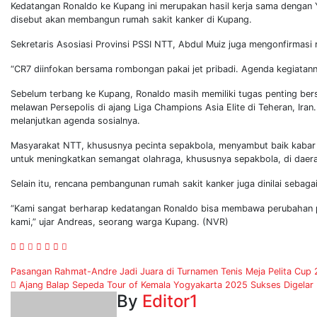
Kedatangan Ronaldo ke Kupang ini merupakan hasil kerja sama dengan 
disebut akan membangun rumah sakit kanker di Kupang.
Sekretaris Asosiasi Provinsi PSSI NTT, Abdul Muiz juga mengonfirmasi
“CR7 diinfokan bersama rombongan pakai jet pribadi. Agenda kegiatanny
Sebelum terbang ke Kupang, Ronaldo masih memiliki tugas penting ber
melawan Persepolis di ajang Liga Champions Asia Elite di Teheran, Ira
melanjutkan agenda sosialnya.
Masyarakat NTT, khususnya pecinta sepakbola, menyambut baik kabar
untuk meningkatkan semangat olahraga, khususnya sepakbola, di daera
Selain itu, rencana pembangunan rumah sakit kanker juga dinilai seba
“Kami sangat berharap kedatangan Ronaldo bisa membawa perubahan pos
kami,” ujar Andreas, seorang warga Kupang. (NVR)
Post
Pasangan Rahmat-Andre Jadi Juara di Turnamen Tenis Meja Pelita Cup
Ajang Balap Sepeda Tour of Kemala Yogyakarta 2025 Sukses Digelar
navigation
By
Editor1