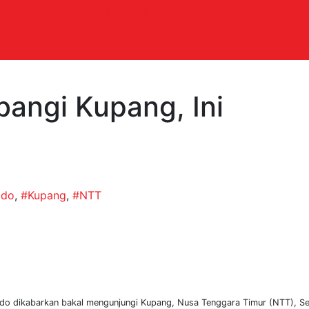
DUP
HIBURAN
OLAHRAGA
TELCO
WISATA & KULINER
angi Kupang, Ini
ldo
,
#Kupang
,
#NTT
ldo dikabarkan bakal mengunjungi Kupang, Nusa Tenggara Timur (NTT), Se