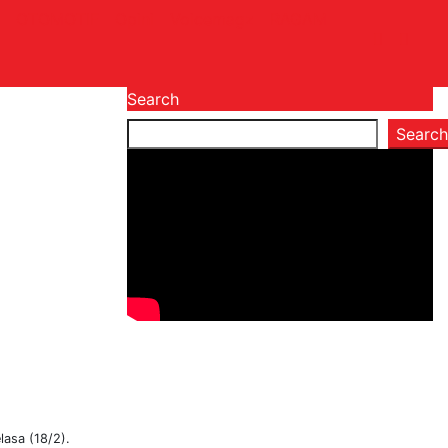
OTOMOTIF
Opini
Voicemagz
RAGAM
Search
Search
lasa (18/2).