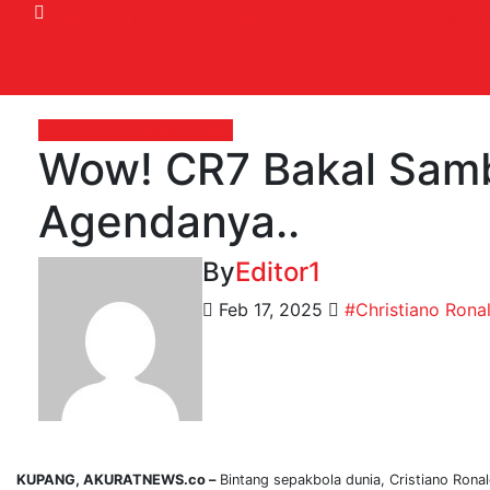
News
EKONOMI & BISNIS
Megapolitan
GAYA HI
RELIGI ISLAMI
OLAHRAGA
Sepak Bola
Wow! CR7 Bakal Samb
Agendanya..
By
Editor1
Feb 17, 2025
#Christiano Rona
KUPANG, AKURATNEWS.co –
Bintang sepakbola dunia, Cristiano Rona