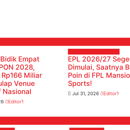
OLAHRAGA
Sepak Bola
 Bidik Empat
EPL 2026/27 Sege
 PON 2028,
Dimulai, Saatnya 
 Rp166 Miliar
Poin di FPL Mansi
ulap Venue
Sports!
f Nasional
Jul 31, 2026
Editor1
026
Editor1