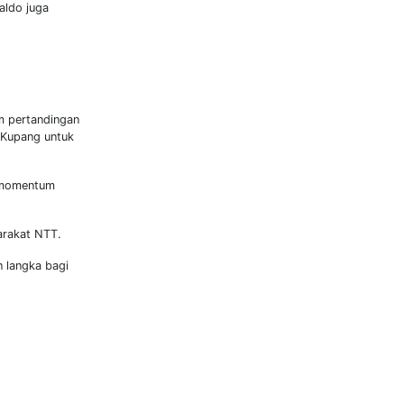
aldo juga
m pertandingan
e Kupang untuk
i momentum
arakat NTT.
 langka bagi