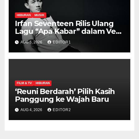
HIBURAN
MUSIK
Irfan Seventeen Rilis Ulang
Lagu “Apa Kabar” dalam Versi
Terbaru
AUG 6, 2026
EDITOR1
FILM & TV
HIBURAN
‘Reuni Berdarah’ Pilih Kasih
Panggung ke Wajah Baru
AUG 4, 2026
EDITOR2