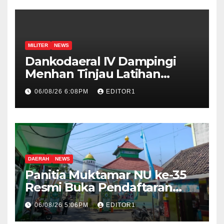
MILITER
NEWS
Dankodaeral IV Dampingi
Menhan Tinjau Latihan
Operasi TNI Terintegrasi 2026
06/08/26 6:08PM
EDITOR1
DAERAH
NEWS
Panitia Muktamar NU ke-35
Resmi Buka Pendaftaran
Peserta Bazar, Expo dan
06/08/26 5:06PM
EDITOR1
UMKM