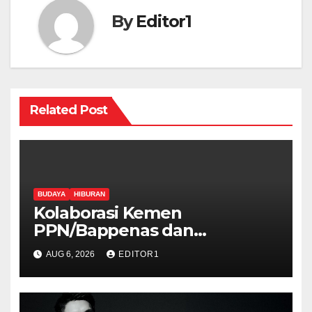
By
Editor1
Related Post
BUDAYA
HIBURAN
Kolaborasi Kemen
PPN/Bappenas dan
Kemenbud Bakal Menggelar
AUG 6, 2026
EDITOR1
Talen Fest 2026