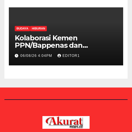
BUDAYA
HIBURAN
Kolaborasi Kemen
PPN/Bappenas dan
Kemenbud Bakal Menggelar
06/08/26 4:04PM
EDITOR1
Talen Fest 2026