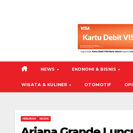
NEWS
EKONOMI & BISNIS
WISATA & KULINER
OTOMOTIF
OPI
HIBURAN
MUSIK
Ariana Grande Lunc