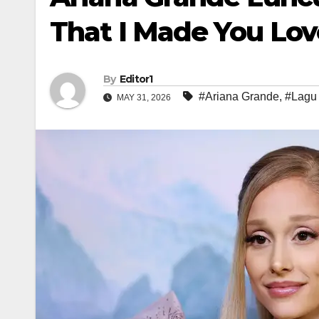
That I Made You Lo
By
Editor1
#Ariana Grande
,
#Lagu 
MAY 31, 2026