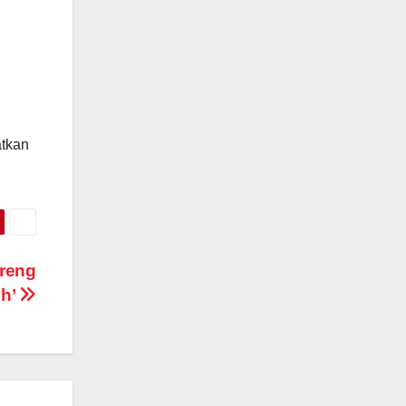
atkan
areng
sh’