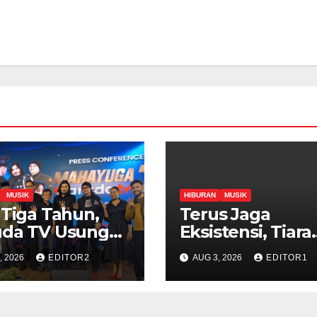
MUSIK
HIBURAN
MUSIK
 Tiga Tahun,
Terus Jaga
uda TV Usung
Eksistensi, Tiara
foni Mahayuga’
Andini Rilis Sing
, 2026
EDITOR2
AUG 3, 2026
EDITOR1
ng Dewa 19
Baru “Tulang Na