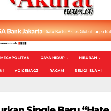
MEGAPOLITAN
GAYA HIDUP
HIBURAN
NI
VOICEMAGZ
RAGAM
RELIGI ISLAMI
urkan Single Baru “Hate