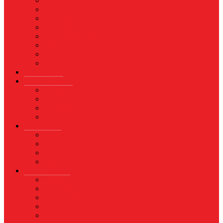
Asuransi
Finance
Koperasi
Perbankan
Pertanian & Perkebunan
UMKM
Perikanan
PROPERTY
Megapolitan
GAYA HIDUP
Aksesoris
Busana
Kecantikan
Hangout
HIBURAN
Budaya
Film & TV
Musik
Selebriti
OLAHRAGA
Basket
Bela Diri
Bulutangkis
Formula1
MotoGP