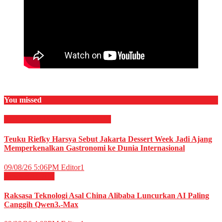
You missed
RAGAM
WISATA & KULINER
Teuku Riefky Harsya Sebut Jakarta Dessert Week Jadi Ajang
Memperkenalkan Gastronomi ke Dunia Internasional
09/08/26 5:06PM
Editor1
News
RAGAM
Raksasa Teknologi Asal China Alibaba Luncurkan AI Paling
Canggih Qwen3.-Max