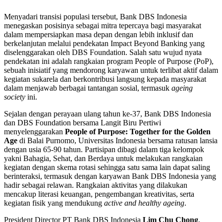
Menyadari transisi populasi tersebut, Bank DBS Indonesia
menegaskan posisinya sebagai mitra tepercaya bagi masyarakat
dalam mempersiapkan masa depan dengan lebih inklusif dan
berkelanjutan melalui pendekatan Impact Beyond Banking yang
diselenggarakan oleh DBS Foundation. Salah satu wujud nyata
pendekatan ini adalah rangkaian program People of Purpose (PoP),
sebuah inisiatif yang mendorong karyawan untuk terlibat aktif dalam
kegiatan sukarela dan berkontribusi langsung kepada masyarakat
dalam menjawab berbagai tantangan sosial, termasuk
ageing
society
ini.
Sejalan dengan perayaan ulang tahun ke-37, Bank DBS Indonesia
dan DBS Foundation bersama Langit Biru Pertiwi
menyelenggarakan
People of Purpose: Together for the Golden
Age
di Balai Purnomo, Universitas Indonesia bersama ratusan lansia
dengan usia 65-90 tahun. Partisipan dibagi dalam tiga kelompok
yakni Bahagia, Sehat, dan Berdaya untuk melakukan rangkaian
kegiatan dengan skema rotasi sehingga satu sama lain dapat saling
berinteraksi, termasuk dengan karyawan Bank DBS Indonesia yang
hadir sebagai relawan. Rangkaian aktivitas yang dilakukan
mencakup literasi keuangan, pengembangan kreativitas, serta
kegiatan fisik yang mendukung
active and healthy ageing
.
President Director PT Bank DBS Indonesia
Lim Chu Chong
,