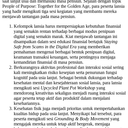
saat lanjut usia dan memasuki masa pensiun. Sejalan dengan topik
People of Purpose: Together for the Golden Age, para peserta lansia
yang hadir mengikuti tiga sesi kegiatan yang membantu mereka
menjawab tantangan pada masa pensiun.
Kelompok lansia harus mempersiapkan kebutuhan finansial
yang semakin rentan terhadap berbagai modus penipuan
digital yang semakin marak. Kiat menjawab tantangan ini
disampaikan dalam sesi edukasi finansial bertajuk
Staying
Safe from Scams in the Digital Era
yang memberikan
pemahaman mengenai berbagai bentuk penipuan digital,
keamanan transaksi keuangan, serta pentingnya menjaga
kemandirian finansial di masa pensiun.
Berkurangnya aktivitas profesional dan interaksi sosial sering
kali meningkatkan risiko kesepian serta penurunan fungsi
kognitif pada usia lanjut. Sebagai bentuk dukungan terhadap
kesehatan mental dan kesejahteraan sosial lansia, para lansia
mengikuti sesi
Upcycled Plant Pot Workshop
yang
mendorong kreativitas sekaligus menjadi ruang interaksi sosial
agar peserta tetap aktif dan produktif dalam menjalani
kesehariannya.
Kesehatan fisik juga menjadi prioritas untuk mempertahankan
kualitas hidup pada usia lanjut. Menyikapi hal tersebut, para
peserta mengikuti sesi
Grounding & Body Movement
yang
mengajak mereka untuk tetap aktif bergerak, menjaga