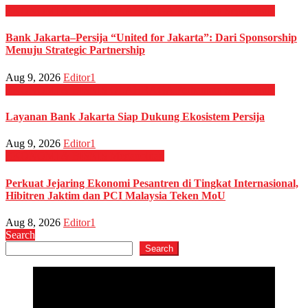
EKONOMI & BISNIS
OLAHRAGA
Perbankan
Sepak Bola
Bank Jakarta–Persija “United for Jakarta”: Dari Sponsorship
Menuju Strategic Partnership
Aug 9, 2026
Editor1
EKONOMI & BISNIS
OLAHRAGA
Perbankan
Sepak Bola
Layanan Bank Jakarta Siap Dukung Ekosistem Persija
Aug 9, 2026
Editor1
EKONOMI & BISNIS
Megapolitan
Perkuat Jejaring Ekonomi Pesantren di Tingkat Internasional,
Hibitren Jaktim dan PCI Malaysia Teken MoU
Aug 8, 2026
Editor1
Search
Search