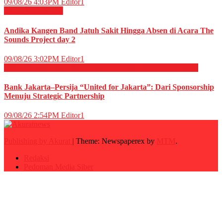
09/08/26 4:03PM
Editor1
HIBURAN
Musik
Andika Kangen Band Jatuh Sakit Hingga Absen di Acara The
Sounds Project day 2
09/08/26 3:02PM
Editor1
EKONOMI & BISNIS
OLAHRAGA
Perbankan
Sepak Bola
Bank Jakarta–Persija “United for Jakarta”: Dari Sponsorship
Menuju Strategic Partnership
09/08/26 2:54PM
Editor1
Publishing by Akurat
|
Theme: Newspaperex by
MTM
.
Redaksi
Pedoman Media Siber