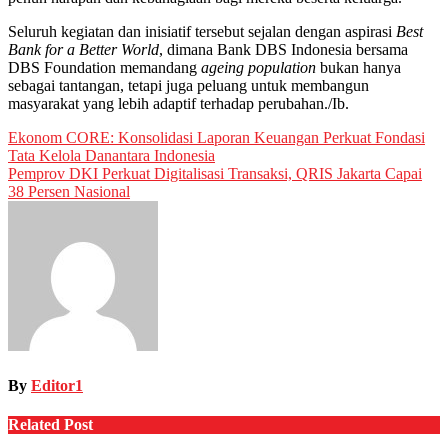
Seluruh kegiatan dan inisiatif tersebut sejalan dengan aspirasi
Best
Bank for a Better World
, dimana Bank DBS Indonesia bersama
DBS Foundation memandang
ageing population
bukan hanya
sebagai tantangan, tetapi juga peluang untuk membangun
masyarakat yang lebih adaptif terhadap perubahan./Ib.
Post
Ekonom CORE: Konsolidasi Laporan Keuangan Perkuat Fondasi
Tata Kelola Danantara Indonesia
navigation
Pemprov DKI Perkuat Digitalisasi Transaksi, QRIS Jakarta Capai
38 Persen Nasional
By
Editor1
Related Post