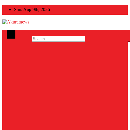
Skip
Sun. Aug 9th, 2026
to
content
Akuratnews
Informatif, Edukatif dan Inspiratif