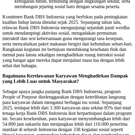
kebugaran tubuh, terhubung dengan lingkungan sekitar, serta
membangun jejaring sosial baru dengan sesama peserta.
Komitmen Bank DBS Indonesia yang berfokus pada peningkatan
kualitas hidup lansia dimulai sejak 2025. Sepanjang tahun lalu,
relawan Bank DBS Indonesia mengunjungi sejumlah panti werdha
untuk mendampingi aktivitas sosial, mengadakan permainan
interaktif dan sesi kebersamaan guna mengurangi rasa kesepian,
serta menyalurkan paket makanan bergizi dan kebutuhan sehari-hari.
Rangkaian kegiatan ini bertujuan mendukung kesehatan fisik dan
mental para lansia sekaligus menghadirkan ruang interaksi sosial
yang hangat agar mereka dapat menjalani masa tua dengan lebih
sehat dan bahagia.
Bagaimana Kerelawanan Karyawan Menghadirkan Dampak
yang Lebih Luas untuk Masyarakat?
Sebagai upaya jangka panjang Bank DBS Indonesia, program
People of Purpose diselenggarakan dengan keterlibatan langsung
para karyawan dalam mengatasi berbagai isu sosial. Sepanjang
2025, terdapat lebih dari 3.300 karyawan atau sekitar 85% dari total
tenaga kerja Bank DBS Indonesia ikut berpartisipasi dalam program
ini. Secara keseluruhan, para karyawan menyumbangkan lebih dari
54.800 jam sukarela dan menjangkau lebih dari 110.000 penerima
manfaat di seluruh Indonesia dengan 338 kegiatan sosial seperti
literasi keuangan, pemenuhan kebutuhan dasar, dan pemberdayaan