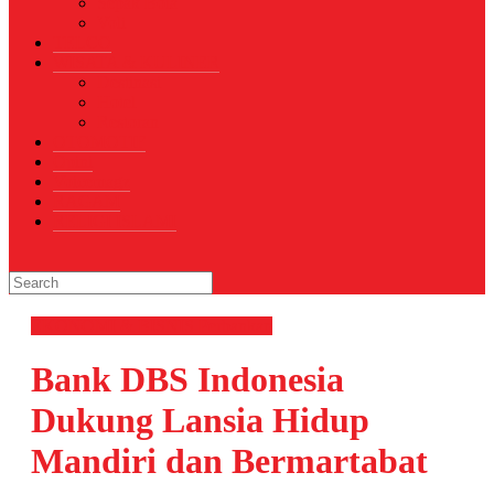
Sepak Bola
Voli
TELCO
WISATA & KULINER
Destinasi
Hotel
Restoran
OTOMOTIF
Opini
Voicemagz
RAGAM
RELIGI ISLAMI
EKONOMI & BISNIS
Perbankan
Bank DBS Indonesia
Dukung Lansia Hidup
Mandiri dan Bermartabat