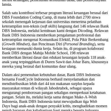
lansia.
Salah satu kontribusi terbesar program literasi keuangan berasal dari
DBS Foundation Coding Camp, di mana lebih dari 2700 siswa
sekolah menengah kejuruan dan universitas menerima pelatihan
keterampilan non-teknis (
soft skills
) langsung dari 146 relawan Bank
DBS Indonesia, melalui kemitraan kami dengan Dicoding. Relawan
Bank DBS Indonesia memberikan pengalaman profesional dan
keterampilan mengenai Komunikasi Efektif, Pola Pikir Berkembang
(
Growth Mindset)
, dan Pencitraan Diri (
Personal Branding
), serta
kesiapan memasuki dunia kerja. Selain itu, di program kolaborasi
Bank DBS dengan Mahija Mobile School, 198 relawan
memberikan literasi dasar dan edukasi keuangan kepada 118 anak-
anak yang terpinggirkan di Duren Sawit dan Johar Baru, khususnya
mereka yang berasal dari komunitas daur ulang.
Dalam aksi pemenuhan kebutuhan dasar, Bank DBS Indonesia
bersama FoodCycle Indonesia berhasil menyelamatkan dan
mendistribusikan lebih dari 44 ton makanan surplus kepada
masyarakat rentan di wilayah Jabodetabek, sebagai upaya
mengurangi pemborosan pangan sekaligus memperkuat ketahanan
pangan. Selain itu, melalui kerja sama dengan Make-A-Wish
Indonesia, Bank DBS Indonesia turut mewujudkan tiga
Wish
Days
bagi anak-anak dengan penyakit kritis, menghadirkan momen
penuh harapan dan kebahagiaan bagi mereka beserta keluarga.