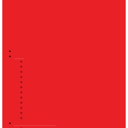
News
Nasional
Internasional
Politik
Hukum & Kriminal
Kesehatan
Pendidikan
Peristiwa
Militer
Kepolisian
Industri
Energi
Perikanan & Kelautan
EKONOMI & BISNIS