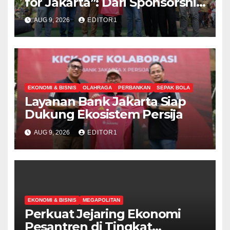
for Jakarta”: Dari Sponsorship
Menuju Strategic Partnership
AUG 9, 2026
EDITOR1
EKONOMI & BISNIS
OLAHRAGA
PERBANKAN
SEPAK BOLA
Layanan Bank Jakarta Siap
Dukung Ekosistem Persija
AUG 9, 2026
EDITOR1
EKONOMI & BISNIS
MEGAPOLITAN
Perkuat Jejaring Ekonomi
Pesantren di Tingkat