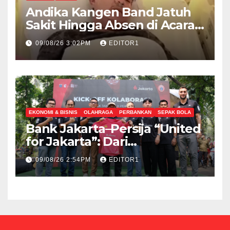
Andika Kangen Band Jatuh
Sakit Hingga Absen di Acara
The Sounds Project day 2
09/08/26 3:02PM
EDITOR1
EKONOMI & BISNIS
OLAHRAGA
PERBANKAN
SEPAK BOLA
Bank Jakarta–Persija “United
for Jakarta”: Dari
Sponsorship Menuju
09/08/26 2:54PM
EDITOR1
Strategic Partnership