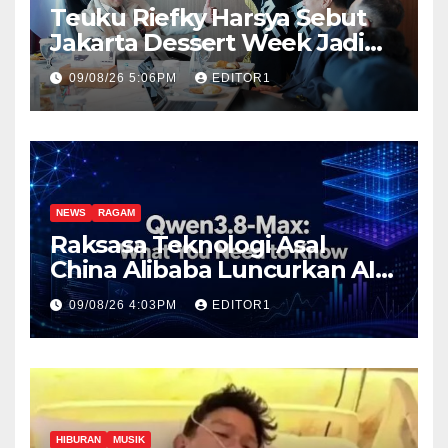
Teuku Riefky Harsya Sebut
Jakarta Dessert Week Jadi
Ajang Memperkenalkan
09/08/26 5:06PM
EDITOR1
Gastronomi ke Dunia
Internasional
NEWS
RAGAM
Raksasa Teknologi Asal
China Alibaba Luncurkan AI
Paling Canggih Qwen3.-Max
09/08/26 4:03PM
EDITOR1
HIBURAN
MUSIK