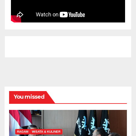
You missed
RAGAM
WISATA & KULINER