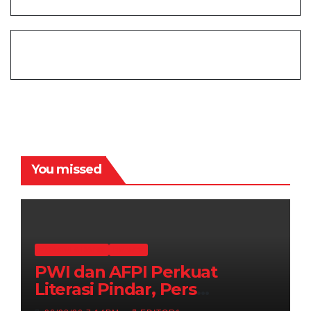
You missed
EKONOMI & BISNIS
FINANCE
PWI dan AFPI Perkuat
Literasi Pindar, Pers
Didorong Jadi Garda