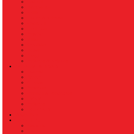
Nasional
Internasional
Politik
Hukum & Kriminal
Kesehatan
Pendidikan
Peristiwa
Militer
Kepolisian
Industri
Energi
Perikanan & Kelautan
EKONOMI & BISNIS
Asuransi
Finance
Koperasi
Perbankan
Pertanian & Perkebunan
UMKM
Perikanan
PROPERTY
Megapolitan
GAYA HIDUP
Aksesoris
Busana