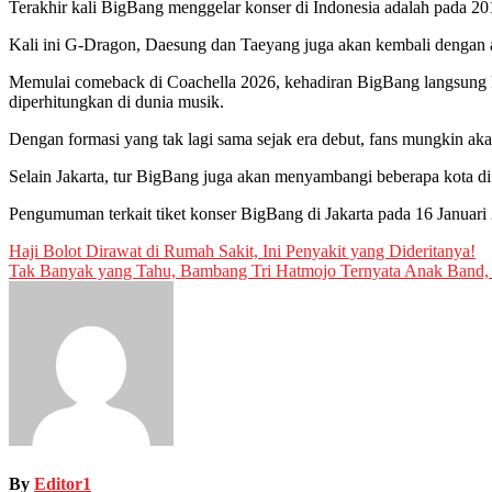
Terakhir kali BigBang menggelar konser di Indonesia adalah pada 2
Kali ini G-Dragon, Daesung dan Taeyang juga akan kembali dengan al
Memulai comeback di Coachella 2026, kehadiran BigBang langsung kem
diperhitungkan di dunia musik.
Dengan formasi yang tak lagi sama sejak era debut, fans mungkin aka
Selain Jakarta, tur BigBang juga akan menyambangi beberapa kota di
Pengumuman terkait tiket konser BigBang di Jakarta pada 16 Januari
Post
Haji Bolot Dirawat di Rumah Sakit, Ini Penyakit yang Dideritanya!
Tak Banyak yang Tahu, Bambang Tri Hatmojo Ternyata Anak Band,
navigation
By
Editor1