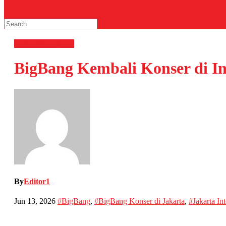
HIBURAN
Musik
BigBang Kembali Konser di In
By
Editor1
Jun 13, 2026
#BigBang
,
#BigBang Konser di Jakarta
,
#Jakarta In