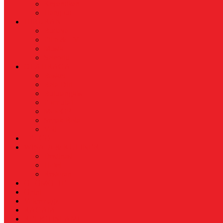
Kecantikan
Hangout
HIBURAN
Budaya
Film & TV
Musik
Selebriti
OLAHRAGA
Basket
Bela Diri
Bulutangkis
Formula1
MotoGP
Sepak Bola
Voli
TELCO
WISATA & KULINER
Destinasi
Hotel
Restoran
OTOMOTIF
Opini
Voicemagz
RAGAM
RELIGI ISLAMI