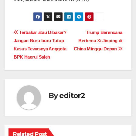
Post
Terbakar atau Dibakar?
Trump Berencana
Jangan Buru-buru Tutup
Bertemu Xi Jinping di
navigation
Kasus Tewasnya Anggota
China Minggu Depan
BPK Haerul Saleh
By
editor2
Related Post