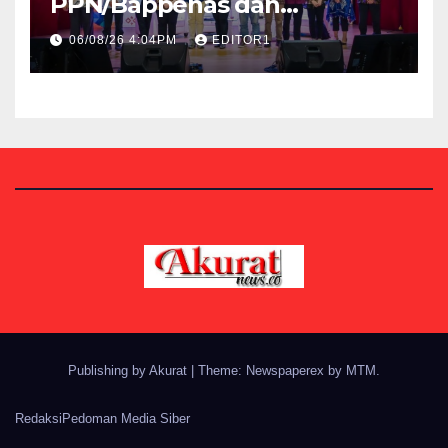
PPN/Bappenas dan
Kemenbud Bakal Menggelar
06/08/26 4:04PM
EDITOR1
Talen Fest 2026
Publishing by Akurat
|
Theme: Newspaperex by
MTM
.
Redaksi
Pedoman Media Siber