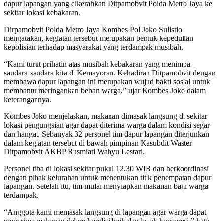
dapur lapangan yang dikerahkan Ditpamobvit Polda Metro Jaya ke
sekitar lokasi kebakaran.
Dirpamobvit Polda Metro Jaya Kombes Pol Joko Sulistio
mengatakan, kegiatan tersebut merupakan bentuk kepedulian
kepolisian terhadap masyarakat yang terdampak musibah.
“Kami turut prihatin atas musibah kebakaran yang menimpa
saudara-saudara kita di Kemayoran. Kehadiran Ditpamobvit dengan
membawa dapur lapangan ini merupakan wujud bakti sosial untuk
membantu meringankan beban warga,” ujar Kombes Joko dalam
keterangannya.
Kombes Joko menjelaskan, makanan dimasak langsung di sekitar
lokasi pengungsian agar dapat diterima warga dalam kondisi segar
dan hangat. Sebanyak 32 personel tim dapur lapangan diterjunkan
dalam kegiatan tersebut di bawah pimpinan Kasubdit Waster
Ditpamobvit AKBP Rusmiati Wahyu Lestari.
Personel tiba di lokasi sekitar pukul 12.30 WIB dan berkoordinasi
dengan pihak kelurahan untuk menentukan titik penempatan dapur
lapangan. Setelah itu, tim mulai menyiapkan makanan bagi warga
terdampak.
“Anggota kami memasak langsung di lapangan agar warga dapat
menerima makanan dalam kondisi baik dan layak konsumsi,” kata