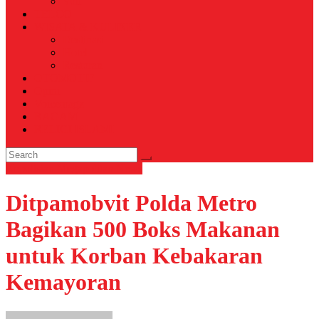
Voli
TELCO
WISATA & KULINER
Destinasi
Hotel
Restoran
OTOMOTIF
Opini
Voicemagz
RAGAM
RELIGI ISLAMI
Kepolisian
Megapolitan
News
Ditpamobvit Polda Metro
Bagikan 500 Boks Makanan
untuk Korban Kebakaran
Kemayoran