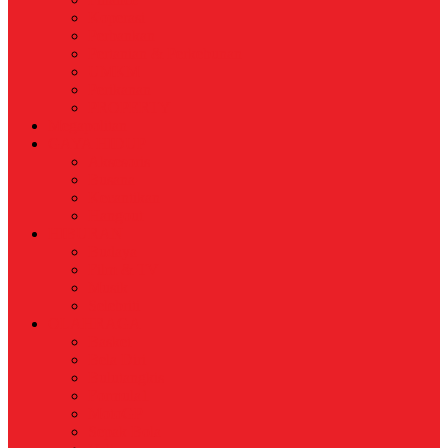
Koperasi
Perbankan
Pertanian & Perkebunan
UMKM
Perikanan
PROPERTY
Megapolitan
GAYA HIDUP
Aksesoris
Busana
Kecantikan
Hangout
HIBURAN
Budaya
Film & TV
Musik
Selebriti
OLAHRAGA
Basket
Bela Diri
Bulutangkis
Formula1
MotoGP
Sepak Bola