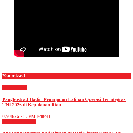
You missed
Militer
News
Pangkostrad Hadiri Peninjauan Latihan Operasi Terintegrasi
TNI 2026 di Kepulauan Riau
07/08/26 7:13PM
Editor1
RELIGI ISLAMI