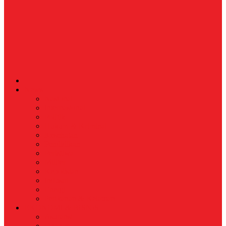
News
Nasional
Internasional
Politik
Hukum & Kriminal
Kesehatan
Pendidikan
Peristiwa
Militer
Kepolisian
Industri
Energi
Perikanan & Kelautan
EKONOMI & BISNIS
Asuransi
Finance