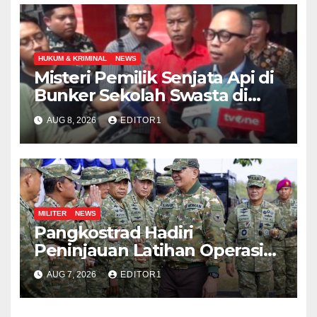
HUKUM & KRIMINAL
NEWS
Misteri Pemilik Senjata Api di
Bunker Sekolah Swasta di
Jakarta Selatan Terungkap
AUG 8, 2026
EDITOR1
MILITER
NEWS
Pangkostrad Hadiri
Peninjauan Latihan Operasi
Terintegrasi TNI 2026 di
AUG 7, 2026
EDITOR1
Kepulauan Riau