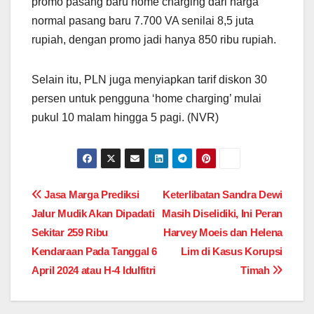
promo pasang baru home charging dari harga
normal pasang baru 7.700 VA senilai 8,5 juta
rupiah, dengan promo jadi hanya 850 ribu rupiah.
Selain itu, PLN juga menyiapkan tarif diskon 30
persen untuk pengguna ‘home charging’ mulai
pukul 10 malam hingga 5 pagi. (NVR)
Post
Jasa Marga Prediksi
Keterlibatan Sandra Dewi
Jalur Mudik Akan Dipadati
Masih Diselidiki, Ini Peran
navigation
Sekitar 259 Ribu
Harvey Moeis dan Helena
Kendaraan Pada Tanggal 6
Lim di Kasus Korupsi
April 2024 atau H-4 Idulfitri
Timah