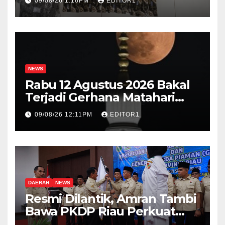
09/08/26 1:16PM
EDITOR1
Vape
NEWS
Rabu 12 Agustus 2026 Bakal
Terjadi Gerhana Matahari
Total, Ini Wilayah yang
09/08/26 12:11PM
EDITOR1
Dilintasi
DAERAH
NEWS
Resmi Dilantik, Amran Tambi
Bawa PKDP Riau Perkuat
Persatuan Perantau Piaman