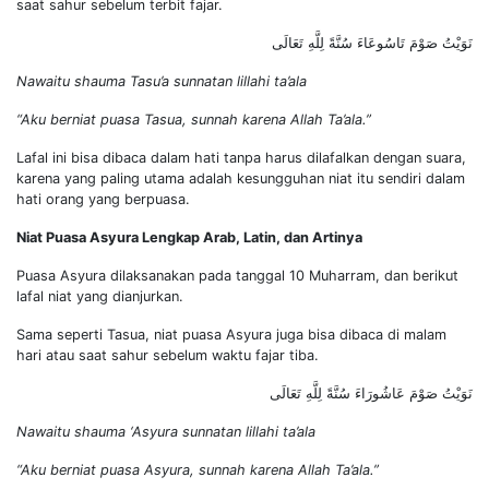
saat sahur sebelum terbit fajar.
نَوَيْتُ صَوْمَ تَاسُوعَاءَ سُنَّةً لِلَّهِ تَعَالَى
Nawaitu shauma Tasu’a sunnatan lillahi ta’ala
“Aku berniat puasa Tasua, sunnah karena Allah Ta’ala.”
Lafal ini bisa dibaca dalam hati tanpa harus dilafalkan dengan suara,
karena yang paling utama adalah kesungguhan niat itu sendiri dalam
hati orang yang berpuasa.
Niat Puasa Asyura Lengkap Arab, Latin, dan Artinya
Puasa Asyura dilaksanakan pada tanggal 10 Muharram, dan berikut
lafal niat yang dianjurkan.
Sama seperti Tasua, niat puasa Asyura juga bisa dibaca di malam
hari atau saat sahur sebelum waktu fajar tiba.
نَوَيْتُ صَوْمَ عَاشُورَاءَ سُنَّةً لِلَّهِ تَعَالَى
Nawaitu shauma ‘Asyura sunnatan lillahi ta’ala
“Aku berniat puasa Asyura, sunnah karena Allah Ta’ala.”