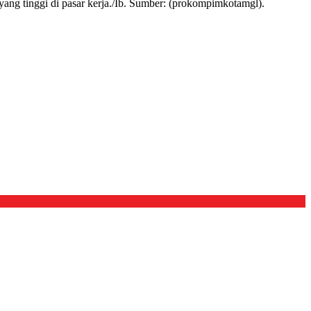
ng tinggi di pasar kerja./Ib. Sumber: (prokompimkotamgl).