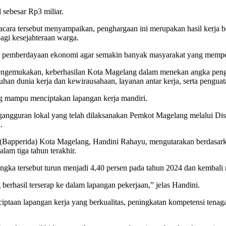
 sebesar Rp3 miliar.
cara tersebut menyampaikan, penghargaan ini merupakan hasil kerja 
gi kesejahteraan warga.
n pemberdayaan ekonomi agar semakin banyak masyarakat yang memper
ngemukakan, keberhasilan Kota Magelang dalam menekan angka pengang
uhan dunia kerja dan kewirausahaan, layanan antar kerja, serta penguat
mampu menciptakan lapangan kerja mandiri.
guran lokal yang telah dilaksanakan Pemkot Magelang melalui Disnake
.
Bapperida) Kota Magelang, Handini Rahayu, mengutarakan berdasarka
am tiga tahun terakhir.
ngka tersebut turun menjadi 4,40 persen pada tahun 2024 dan kembali
erhasil terserap ke dalam lapangan pekerjaan,” jelas Handini.
enciptaan lapangan kerja yang berkualitas, peningkatan kompetensi tenag