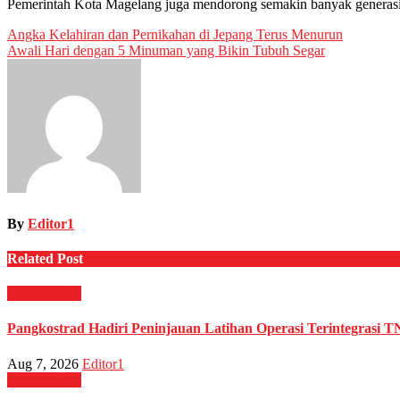
Pemerintah Kota Magelang juga mendorong semakin banyak generasi m
Post
Angka Kelahiran dan Pernikahan di Jepang Terus Menurun
Awali Hari dengan 5 Minuman yang Bikin Tubuh Segar
navigation
By
Editor1
Related Post
Militer
News
Pangkostrad Hadiri Peninjauan Latihan Operasi Terintegrasi T
Aug 7, 2026
Editor1
Militer
News