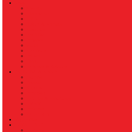
News
Nasional
Internasional
Politik
Hukum & Kriminal
Kesehatan
Pendidikan
Peristiwa
Militer
Kepolisian
Industri
Energi
Perikanan & Kelautan
EKONOMI & BISNIS
Asuransi
Finance
Koperasi
Perbankan
Pertanian & Perkebunan
UMKM
Perikanan
PROPERTY
Megapolitan
GAYA HIDUP
Aksesoris