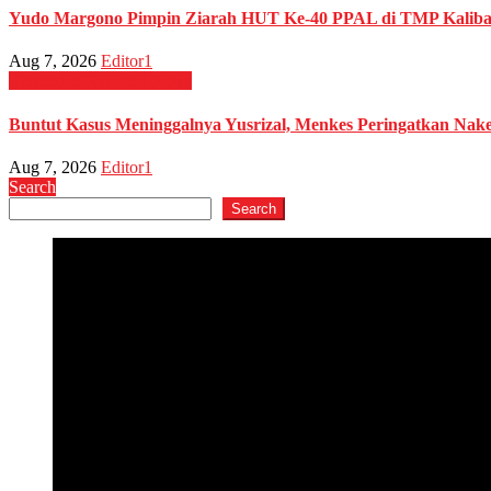
Yudo Margono Pimpin Ziarah HUT Ke-40 PPAL di TMP Kaliba
Aug 7, 2026
Editor1
Kesehatan
Nasional
News
Buntut Kasus Meninggalnya Yusrizal, Menkes Peringatkan Nak
Aug 7, 2026
Editor1
Search
Search