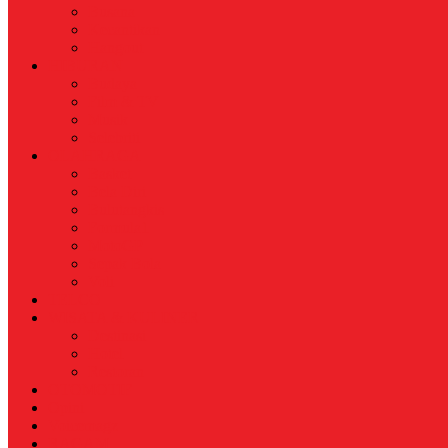
Busana
Kecantikan
Hangout
HIBURAN
Budaya
Film & TV
Musik
Selebriti
OLAHRAGA
Basket
Bela Diri
Bulutangkis
Formula1
MotoGP
Sepak Bola
Voli
TELCO
WISATA & KULINER
Destinasi
Hotel
Restoran
OTOMOTIF
Opini
Voicemagz
RAGAM