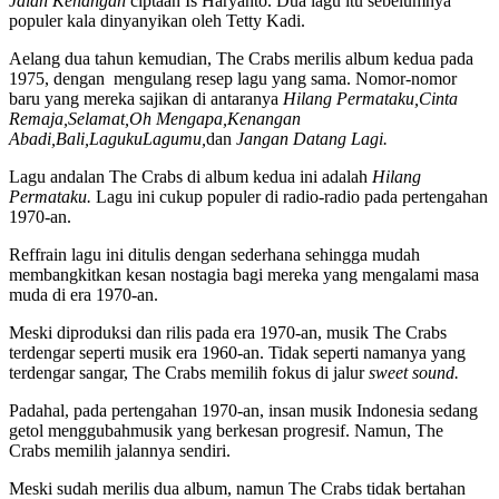
Jalan Kenangan
ciptaan Is Haryanto. Dua lagu itu sebelumnya
populer kala dinyanyikan oleh Tetty Kadi.
Aelang dua tahun kemudian, The Crabs merilis album kedua pada
1975, dengan mengulang resep lagu yang sama. Nomor-nomor
baru yang mereka sajikan di antaranya
Hilang Permataku,
Cinta
Remaja,
Selamat,
Oh Mengapa,
Kenangan
Abadi,
Bali,
Laguku
Lagumu,
dan
Jangan Datang Lagi.
Lagu andalan The Crabs di album kedua ini adalah
Hilang
Permataku.
Lagu ini cukup populer di radio-radio pada pertengahan
1970-an.
Reffrain lagu ini ditulis dengan sederhana sehingga mudah
membangkitkan kesan nostagia bagi mereka yang mengalami masa
muda di era 1970-an.
Meski diproduksi dan rilis pada era 1970-an, musik The Crabs
terdengar seperti musik era 1960-an. Tidak seperti namanya yang
terdengar sangar, The Crabs memilih fokus di jalur
s
weet
s
ound.
Padahal, pada pertengahan 1970-an, insan musik Indonesia sedang
getol menggubahmusik yang berkesan progresif. Namun, The
Crabs memilih jalannya sendiri.
Meski sudah merilis dua album, namun The Crabs tidak bertahan