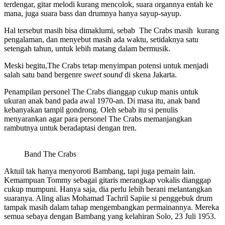
terdengar, gitar melodi kurang mencolok, suara organnya entah ke
mana, juga suara bass dan drumnya hanya sayup-sayup.
Hal tersebut masih bisa dimaklumi, sebab The Crabs masih kurang
pengalaman, dan menyebut masih ada waktu, setidaknya satu
setengah tahun, untuk lebih matang dalam bermusik.
Meski begitu,The Crabs tetap menyimpan potensi untuk menjadi
salah satu band bergenre s
weet
s
ound
di skena Jakarta.
Penampilan personel The Crabs dianggap cukup manis untuk
ukuran anak band pada awal 1970-an. Di masa itu, anak band
kebanyakan tampil gondrong. Oleh sebab itu si penulis
menyarankan agar para personel The Crabs memanjangkan
rambutnya untuk beradaptasi dengan tren.
Band The Crabs
Aktuil tak hanya menyoroti Bambang, tapi juga pemain lain.
Kemampuan Tommy sebagai gitaris merangkap vokalis dianggap
cukup mumpuni. Hanya saja, dia perlu lebih berani melantangkan
suaranya. Aling alias Mohamad Tachril Sapiie si penggebuk drum
tampak masih dalam tahap mengembangkan permainannya. Mereka
semua sebaya dengan Bambang yang kelahiran Solo, 23 Juli 1953.