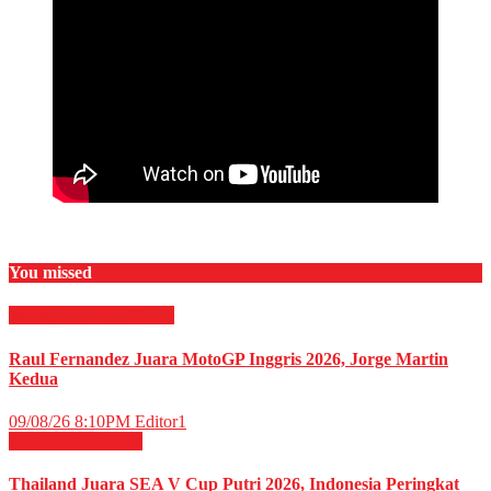
You missed
MotoGP
OLAHRAGA
Raul Fernandez Juara MotoGP Inggris 2026, Jorge Martin
Kedua
09/08/26 8:10PM
Editor1
OLAHRAGA
Voli
Thailand Juara SEA V Cup Putri 2026, Indonesia Peringkat