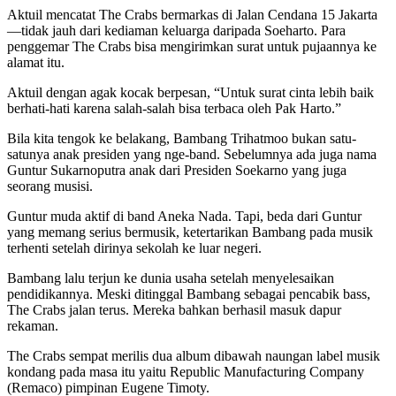
Aktuil mencatat The Crabs bermarkas di Jalan Cendana 15 Jakarta
—tidak jauh dari kediaman keluarga daripada Soeharto. Para
penggemar The Crabs bisa mengirimkan surat untuk pujaannya ke
alamat itu.
Aktuil dengan agak kocak berpesan, “Untuk surat cinta lebih baik
berhati-hati karena salah-salah bisa terbaca oleh Pak Harto.”
Bila kita tengok ke belakang, Bambang Trihatmoo bukan satu-
satunya anak presiden yang nge-band. Sebelumnya ada juga nama
Guntur Sukarnoputra anak dari Presiden Soekarno yang juga
seorang musisi.
Guntur muda aktif di band Aneka Nada. Tapi, beda dari Guntur
yang memang serius bermusik, ketertarikan Bambang pada musik
terhenti setelah dirinya sekolah ke luar negeri.
Bambang lalu terjun ke dunia usaha setelah menyelesaikan
pendidikannya. Meski ditinggal Bambang sebagai pencabik bass,
The Crabs jalan terus. Mereka bahkan berhasil masuk dapur
rekaman.
The Crabs sempat merilis dua album dibawah naungan label musik
kondang pada masa itu yaitu Republic Manufacturing Company
(Remaco) pimpinan Eugene Timoty.