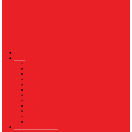
News
Nasional
Internasional
Politik
Hukum & Kriminal
Kesehatan
Pendidikan
Peristiwa
Militer
Kepolisian
Industri
Energi
Perikanan & Kelautan
EKONOMI & BISNIS