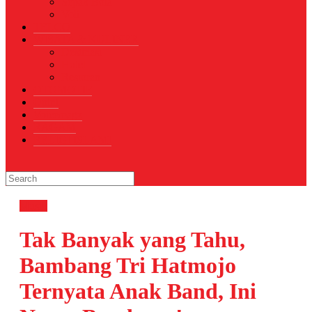
Sepak Bola
Voli
TELCO
WISATA & KULINER
Destinasi
Hotel
Restoran
OTOMOTIF
Opini
Voicemagz
RAGAM
RELIGI ISLAMI
Musik
Tak Banyak yang Tahu,
Bambang Tri Hatmojo
Ternyata Anak Band, Ini