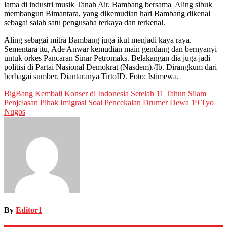
lama di industri musik Tanah Air. Bambang bersama Aling sibuk
membangun Bimantara, yang dikemudian hari Bambang dikenal
sebagai salah satu pengusaha terkaya dan terkenal.
Aling sebagai mitra Bambang juga ikut menjadi kaya raya.
Sementara itu, Ade Anwar kemudian main gendang dan bernyanyi
untuk orkes Pancaran Sinar Petromaks. Belakangan dia juga jadi
politisi di Partai Nasional Demokrat (Nasdem)./Ib. Dirangkum dari
berbagai sumber. Diantaranya TirtoID. Foto: Istimewa.
Post
BigBang Kembali Konser di Indonesia Setelah 11 Tahun Silam
Penjelasan Pihak Imigrasi Soal Pencekalan Drumer Dewa 19 Tyo
navigation
Nugos
By
Editor1