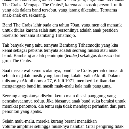
The Crabs. Mengapa The Crabs?, karena ada sosok personil unik
yang ada dalam band tersebut, yang jarang diketahui. Terutama
anak-anak era sekarang.
Band The Crabs lahir pada era tahun 70an, yang menjadi menarik
untuk diulas karena salah satu personilnya adalah anak presiden
Soeharto bernama Bambang Trihatmojo.
Tak banyak yang tahu ternyata Bambang Trihatmodjo yang kita
kenal sebagai pebisnis ternyata adalah seorang musisi atau anak
band. Bambang adalah pemimpin (
leader)
sekaligus d
bassist
dari
grup The Crabs.
Saat masa awal kemunculannya, band The Crabs pernah dimuat di
sebuah majalah musik yang kondang kalaitu yaitu Aktuil. Dalam
tulisannya Aktuil nomor 77, 6 Juli 1971, memberi kritikan dan
menganggap band ini masih malu-malu kala naik panggung.
Seorang anggotanya disebut kerap main di sisi panggung yang
pencahayaannya redup. Jika biasanya anak band suka beraksi untuk
memikat penonton, dia tentu saja tidak mendapat perhatian dari para
penonton yang apatis.
Selain malu-malu, mereka kurang berani menaikkan
volume amplifier sehingga musiknya hambar. Gitar pengiring tidak