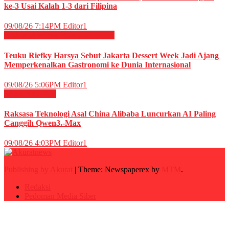
ke-3 Usai Kalah 1-3 dari Filipina
09/08/26 7:14PM
Editor1
RAGAM
WISATA & KULINER
Teuku Riefky Harsya Sebut Jakarta Dessert Week Jadi Ajang
Memperkenalkan Gastronomi ke Dunia Internasional
09/08/26 5:06PM
Editor1
News
RAGAM
Raksasa Teknologi Asal China Alibaba Luncurkan AI Paling
Canggih Qwen3.-Max
09/08/26 4:03PM
Editor1
Publishing by Akurat
|
Theme: Newspaperex by
MTM
.
Redaksi
Pedoman Media Siber