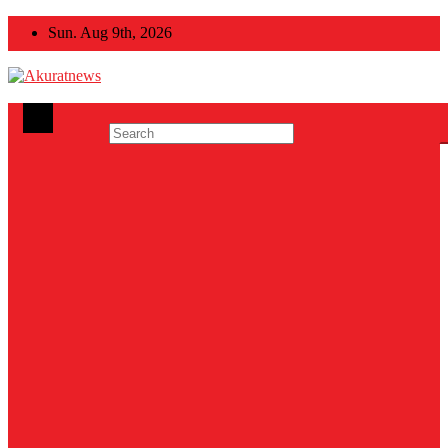
Skip
Sun. Aug 9th, 2026
to
content
Akuratnews
Informatif, Edukatif dan Inspiratif