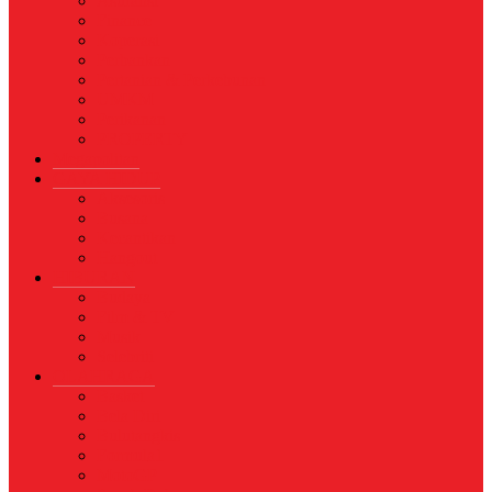
Asuransi
Finance
Koperasi
Perbankan
Pertanian & Perkebunan
UMKM
Perikanan
PROPERTY
Megapolitan
GAYA HIDUP
Aksesoris
Busana
Kecantikan
Hangout
HIBURAN
Budaya
Film & TV
Musik
Selebriti
OLAHRAGA
Basket
Bela Diri
Bulutangkis
Formula1
MotoGP