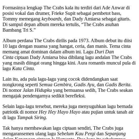
Formasinya lengkap The Crabs kala itu terdiri dari Ade Anwar di
posisi vokal dan drumer, Frieke Supit sebagai pembetot bass,
Tommy memegang
keyboards,
dan Dady Amiarsa sebagai gitaris.
Di sampul depan album mereka tertulis, “The Crabs asuhan
Bambang Tri S.”
Album perdana The Crabs dirilis pada 1973. Album debut itu diisi
10 lagu dengan nuansa yang hangat, ceria, dan manis. Tema cinta
memang amat dominan dalam album ini. Lagu
Duri Dan
Cinta
ciptaan Dady Amiarsa bisa dibilang lagu andalan The Crabs
yang masih diingat orang hingga kini. Aura romantis muncul pula di
lagu
Kata Cinta
.
Lain itu, ada pula lagu-lagu yang cocok didendangkan saat
nongkrong seperti
Semua Gembira, Gadis Ayu,
dan
Gadis Berita
.
Di nomor
Jalan Hidupku
yang bernuansa sedih, The Crabs seakan
mengajak pendengarnya sedikit berefleksi.
Selain lagu-lagu tersebut, mereka juga menyuguhkan lagu bernada
patriotik di nomor
Hey Hey Hayo Hayo
atau pujian untuk tanah air
di lagu
Tampak Siring
.
Tak hanya membawakan lagu ciptaan sendiri, The Crabs juga
mengaransemen ulang lagu
Sebelum Kau Pergi
dan
Sepanjang