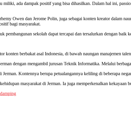
iliki, ada dampak positif yang bisa dihasilkan. Dalam hal ini, passi
hemy Owen dan Jerome Polin, juga sebagai konten kreator dalam naun
itif bagi masyarakat.
uk pembangunan sekolah dapat tercapai dan tersalurkan dengan baik k
tor konten berbakat asal Indonesia, di bawah naungan manajemen tale
erman dengan mengambil jurusan Teknik Informatika. Melalui berbagai 
 Jerman. Kontennya berupa petualangannya keliling di beberapa nega
s kehidupan masyarakat di Jerman. Ia juga memperkenalkan kekayaan b
ndamping