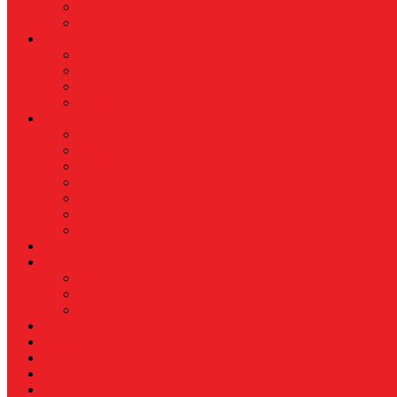
Kecantikan
Hangout
HIBURAN
Budaya
Film & TV
Musik
Selebriti
OLAHRAGA
Basket
Bela Diri
Bulutangkis
Formula1
MotoGP
Sepak Bola
Voli
TELCO
WISATA & KULINER
Destinasi
Hotel
Restoran
OTOMOTIF
Opini
Voicemagz
RAGAM
RELIGI ISLAMI