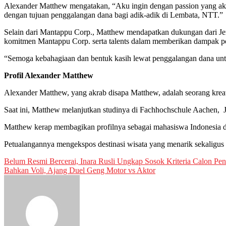
Alexander Matthew mengatakan, “Aku ingin dengan passion yang aku m
dengan tujuan penggalangan dana bagi adik-adik di Lembata, NTT.”
Selain dari Mantappu Corp., Matthew mendapatkan dukungan dari Jer
komitmen Mantappu Corp. serta talents dalam memberikan dampak pos
“Semoga kebahagiaan dan bentuk kasih lewat penggalangan dana unt
Profil Alexander Matthew
Alexander Matthew, yang akrab disapa Matthew, adalah seorang krea
Saat ini, Matthew melanjutkan studinya di Fachhochschule Aachen, J
Matthew kerap membagikan profilnya sebagai mahasiswa Indonesia di
Petualangannya mengekspos destinasi wisata yang menarik sekaligu
Post
Belum Resmi Bercerai, Inara Rusli Ungkap Sosok Kriteria Calon Pe
Bahkan Voli, Ajang Duel Geng Motor vs Aktor
navigation