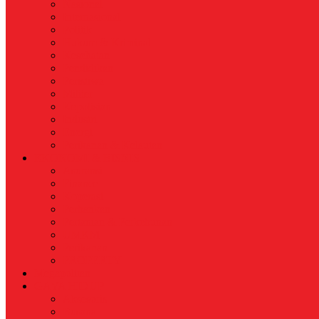
Nasional
Internasional
Politik
Hukum & Kriminal
Kesehatan
Pendidikan
Peristiwa
Militer
Kepolisian
Industri
Energi
Perikanan & Kelautan
EKONOMI & BISNIS
Asuransi
Finance
Koperasi
Perbankan
Pertanian & Perkebunan
UMKM
Perikanan
PROPERTY
Megapolitan
GAYA HIDUP
Aksesoris
Busana