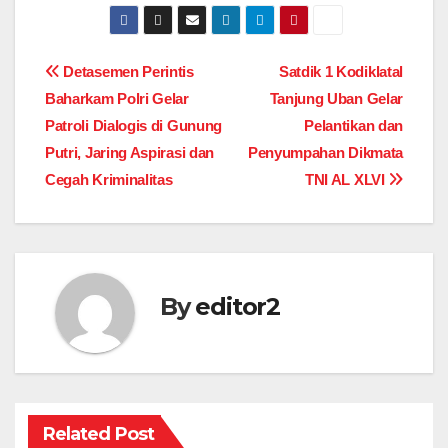
Post
Detasemen Perintis
Satdik 1 Kodiklatal
Baharkam Polri Gelar
Tanjung Uban Gelar
navigation
Patroli Dialogis di Gunung
Pelantikan dan
Putri, Jaring Aspirasi dan
Penyumpahan Dikmata
Cegah Kriminalitas
TNI AL XLVI
By
editor2
Related Post