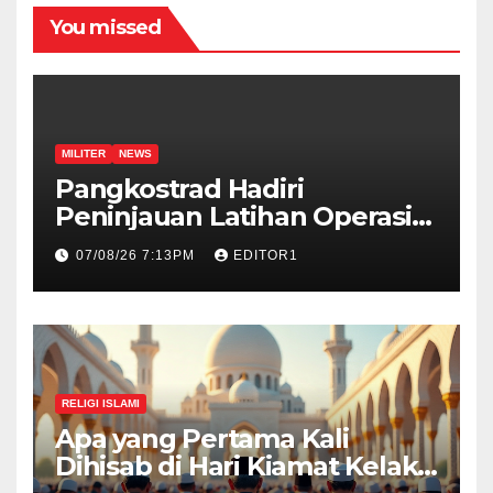
You missed
MILITER
NEWS
Pangkostrad Hadiri
Peninjauan Latihan Operasi
Terintegrasi TNI 2026 di
07/08/26 7:13PM
EDITOR1
Kepulauan Riau
RELIGI ISLAMI
Apa yang Pertama Kali
Dihisab di Hari Kiamat Kelak?,