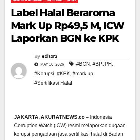
HUKUM & KRIMINAL
NASIONAL
NEWS
Label Halal Beraroma
Mark Up Rp49,5 M, ICW
Laporkan BGN ke KPK
By
editor2
#BGN
,
#BPJPH
,
MAY 10, 2026
#Korupsi
,
#KPK
,
#mark up
,
#Sertifikasi Halal
JAKARTA, AKURATNEWS.co –
Indonesia
Corruption Watch (ICW) resmi melaporkan dugaan
korupsi pengadaan jasa sertifikasi halal di Badan