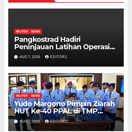
MILITER
NEWS
Pangkostrad Hadiri
Peninjauan Latihan Operasi
Terintegrasi TNI 2026 di
AUG 7, 2026
EDITOR1
Kepulauan Riau
MILITER
NEWS
Yudo Margono Pimpin Ziarah
HUT Ke-40 PPAL di TMP
Kalibata
AUG 7, 2026
EDITOR1