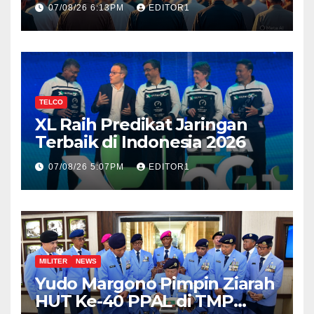
Ini Jawabannya!
07/08/26 6:13PM
EDITOR1
TELCO
XL Raih Predikat Jaringan
Terbaik di Indonesia 2026
07/08/26 5:07PM
EDITOR1
MILITER
NEWS
Yudo Margono Pimpin Ziarah
HUT Ke-40 PPAL di TMP