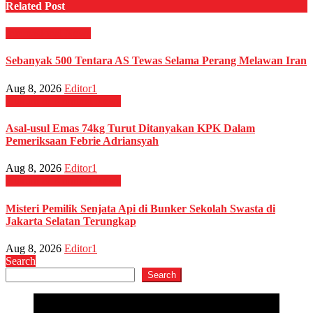
Related Post
Internasional
News
Sebanyak 500 Tentara AS Tewas Selama Perang Melawan Iran
Aug 8, 2026
Editor1
Hukum & Kriminal
News
Asal-usul Emas 74kg Turut Ditanyakan KPK Dalam
Pemeriksaan Febrie Adriansyah
Aug 8, 2026
Editor1
Hukum & Kriminal
News
Misteri Pemilik Senjata Api di Bunker Sekolah Swasta di
Jakarta Selatan Terungkap
Aug 8, 2026
Editor1
Search
Search