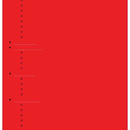
Asuransi
Finance
Koperasi
Perbankan
Pertanian & Perkebunan
UMKM
Perikanan
PROPERTY
Megapolitan
GAYA HIDUP
Aksesoris
Busana
Kecantikan
Hangout
HIBURAN
Budaya
Film & TV
Musik
Selebriti
OLAHRAGA
Basket
Bela Diri
Bulutangkis
Formula1
MotoGP