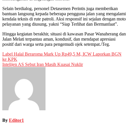
Selain berdialog, personel Detasemen Perintis juga memberikan
bantuan langsung kepada beberapa pengguna jalan yang mengalami
kendala teknis di rute patroli. Aksi responsif ini sejalan dengan moto
pelayanan yang diusung, yakni “Siap Terlihat dan Bermanfaat”.
Hingga kegiatan berakhir, situasi di kawasan Pasar Wanaherang dan
Jalan Melati terpantau aman, kondusif, dan mendapat apresiasi
positif dari warga serta para pengemudi ojek setempat./Teg.
Post
Label Halal Beraroma Mark Up Rp49,5 M, ICW Laporkan BGN
ke KPK
navigation
Intelijen AS Sebut Iran Masih Kuasai Nuklir
By
Editor1