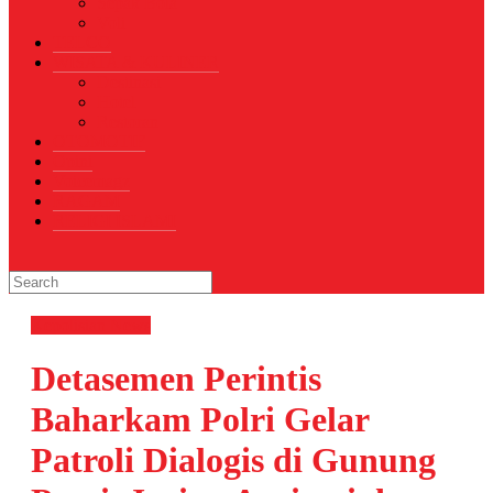
Sepak Bola
Voli
TELCO
WISATA & KULINER
Destinasi
Hotel
Restoran
OTOMOTIF
Opini
Voicemagz
RAGAM
RELIGI ISLAMI
Kepolisian
News
Detasemen Perintis
Baharkam Polri Gelar
Patroli Dialogis di Gunung