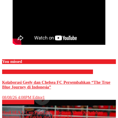
You missed
OLAHRAGA
OTOMOTIF
OTOMOTIF
Sepak Bola
Kolaborasi Geely dan Chelsea FC Persembahkan “The True
Blue Journey di Indonesia”
08/08/26 4:08PM
Editor1
OLAHRAGA
Voli
Hasil SEA V Cup Putri 2026: Vietnam Alami Kekalahan
Beruntun Usai Takluk dari Filipina 3-1