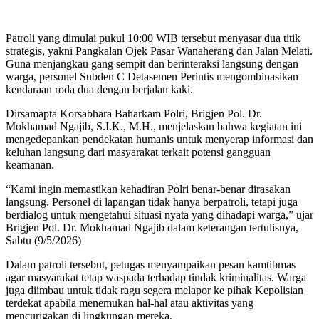
Patroli yang dimulai pukul 10:00 WIB tersebut menyasar dua titik
strategis, yakni Pangkalan Ojek Pasar Wanaherang dan Jalan Melati.
Guna menjangkau gang sempit dan berinteraksi langsung dengan
warga, personel Subden C Detasemen Perintis mengombinasikan
kendaraan roda dua dengan berjalan kaki.
Dirsamapta Korsabhara Baharkam Polri, Brigjen Pol. Dr.
Mokhamad Ngajib, S.I.K., M.H., menjelaskan bahwa kegiatan ini
mengedepankan pendekatan humanis untuk menyerap informasi dan
keluhan langsung dari masyarakat terkait potensi gangguan
keamanan.
“Kami ingin memastikan kehadiran Polri benar-benar dirasakan
langsung. Personel di lapangan tidak hanya berpatroli, tetapi juga
berdialog untuk mengetahui situasi nyata yang dihadapi warga,” ujar
Brigjen Pol. Dr. Mokhamad Ngajib dalam keterangan tertulisnya,
Sabtu (9/5/2026)
Dalam patroli tersebut, petugas menyampaikan pesan kamtibmas
agar masyarakat tetap waspada terhadap tindak kriminalitas. Warga
juga diimbau untuk tidak ragu segera melapor ke pihak Kepolisian
terdekat apabila menemukan hal-hal atau aktivitas yang
mencurigakan di lingkungan mereka.