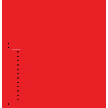
News
Nasional
Internasional
Politik
Hukum & Kriminal
Kesehatan
Pendidikan
Peristiwa
Militer
Kepolisian
Industri
Energi
Perikanan & Kelautan
EKONOMI & BISNIS