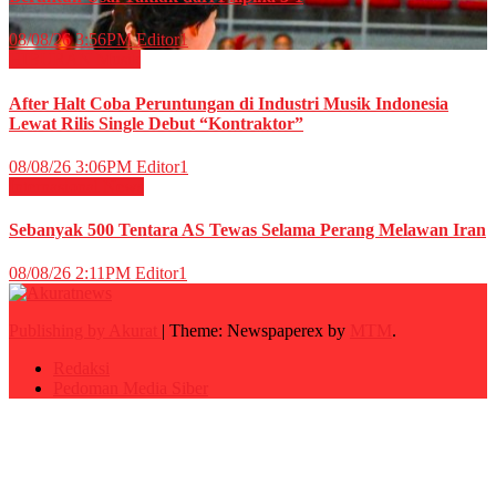
08/08/26 3:56PM
Editor1
HIBURAN
Musik
After Halt Coba Peruntungan di Industri Musik Indonesia
Lewat Rilis Single Debut “Kontraktor”
08/08/26 3:06PM
Editor1
Internasional
News
Sebanyak 500 Tentara AS Tewas Selama Perang Melawan Iran
08/08/26 2:11PM
Editor1
Publishing by Akurat
|
Theme: Newspaperex by
MTM
.
Redaksi
Pedoman Media Siber