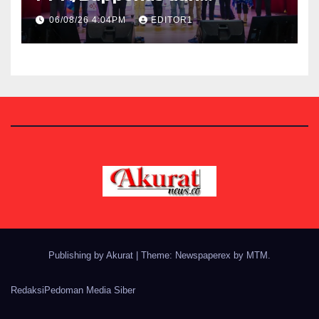
Kemenbud Bakal Menggelar
06/08/26 4:04PM
EDITOR1
Talen Fest 2026
Publishing by Akurat
|
Theme: Newspaperex by
MTM
.
Redaksi
Pedoman Media Siber