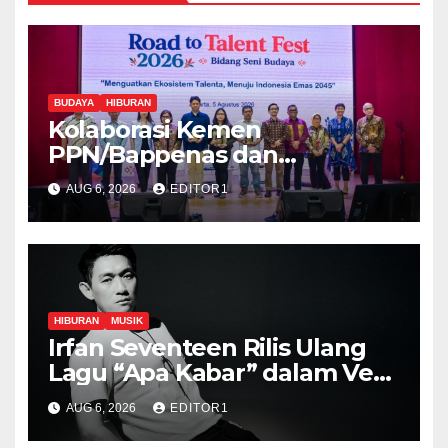
BUDAYA
HIBURAN
Kolaborasi Kemen
PPN/Bappenas dan
Kemenbud Bakal Menggelar
AUG 6, 2026
EDITOR1
Talen Fest 2026
HIBURAN
MUSIK
Irfan Seventeen Rilis Ulang
Lagu “Apa Kabar” dalam Versi
Terbaru
AUG 6, 2026
EDITOR1