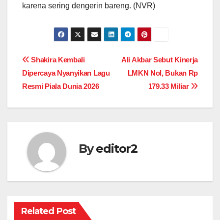
karena sering dengerin bareng. (NVR)
Post
Shakira Kembali
Ali Akbar Sebut Kinerja
Dipercaya Nyanyikan Lagu
LMKN Nol, Bukan Rp
navigation
Resmi Piala Dunia 2026
179.33 Miliar
By
editor2
Related Post