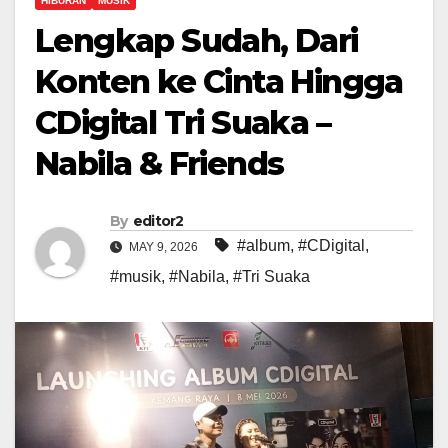
HIBURAN
MUSIK
Lengkap Sudah, Dari
Konten ke Cinta Hingga
CDigital Tri Suaka –
Nabila & Friends
By
editor2
#album
,
#CDigital
,
MAY 9, 2026
#musik
,
#Nabila
,
#Tri Suaka