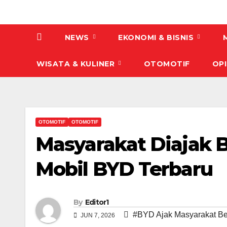
NEWS
EKONOMI & BISNIS
WISATA & KULINER
OTOMOTIF
OPI
OTOMOTIF
OTOMOTIF
Masyarakat Diajak 
Mobil BYD Terbaru
By
Editor1
#BYD Ajak Masyarakat Be
JUN 7, 2026