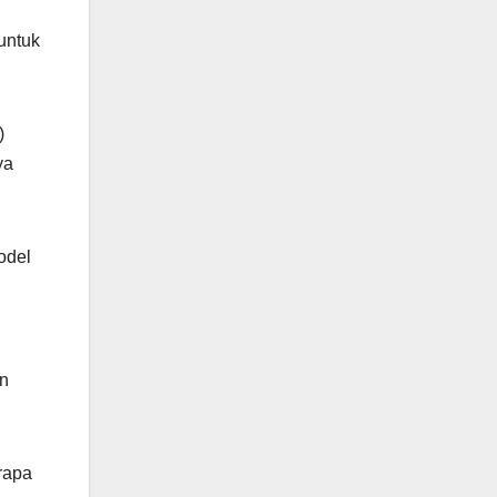
untuk
)
ya
odel
an
rapa