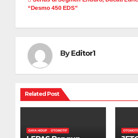
Post
“Desmo 450 EDS”
navigation
By
Editor1
Related Post
GAYA HIDUP
OTOMOTIF
OTOMOTI