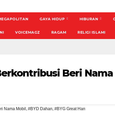
MEGAPOLITAN
GAYA HIDUP
HIBURAN
NI
VOICEMAGZ
RAGAM
RELIGI ISLAMI
Berkontribusi Beri Nama
ri Nama Mobil
,
#BYD Dahan
,
#BYG Great Han