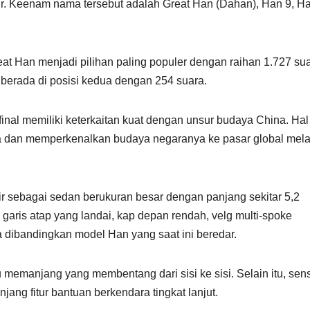
hir. Keenam nama tersebut adalah Great Han (Dahan), Han 9, H
t Han menjadi pilihan paling populer dengan raihan 1.727 sua
 berada di posisi kedua dengan 254 suara.
final memiliki keterkaitan kuat dengan unsur budaya China. Hal 
 dan memperkenalkan budaya negaranya ke pasar global mela
r sebagai sedan berukuran besar dengan panjang sekitar 5,2
 garis atap yang landai, kap depan rendah, velg multi-spoke
a dibandingkan model Han yang saat ini beredar.
 memanjang yang membentang dari sisi ke sisi. Selain itu, sen
ang fitur bantuan berkendara tingkat lanjut.