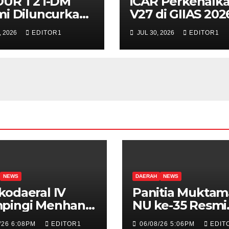
OUR T2 i-DM
iCAR Perkenalk
i Diluncurkan
V27 di GIIAS 202
IIAS 2026
, 2026
EDITOR1
JUL 30, 2026
EDITOR1
NEWS
DAERAH
NEWS
odaeral IV
Panitia Muktam
pingi Menhan
NU ke-35 Resmi
au Latihan
Buka Pendaftar
/26 6:08PM
EDITOR1
06/08/26 5:06PM
EDIT