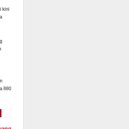
 kini
ya
ng
n
km
ga 880
 yang