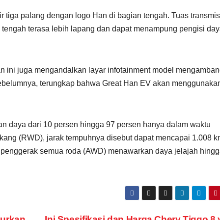
 tiga palang dengan logo Han di bagian tengah. Tuas transmisi
l tengah terasa lebih lapang dan dapat menampung pengisi da
an ini juga mengandalkan layar infotainment model mengamba
. Sebelumnya, terungkap bahwa Great Han EV akan menggunaka
an daya dari 10 persen hingga 97 persen hanya dalam waktu
akang (RWD), jarak tempuhnya disebut dapat mencapai 1.008 
si penggerak semua roda (AWD) menawarkan daya jelajah hing
curkan
Ini Spesifikasi dan Harga Chery Tiggo 8