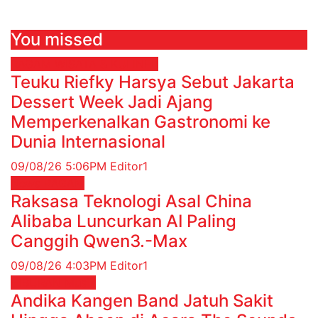
You missed
RAGAM
WISATA & KULINER
Teuku Riefky Harsya Sebut Jakarta
Dessert Week Jadi Ajang
Memperkenalkan Gastronomi ke
Dunia Internasional
09/08/26 5:06PM
Editor1
News
RAGAM
Raksasa Teknologi Asal China
Alibaba Luncurkan AI Paling
Canggih Qwen3.-Max
09/08/26 4:03PM
Editor1
HIBURAN
Musik
Andika Kangen Band Jatuh Sakit