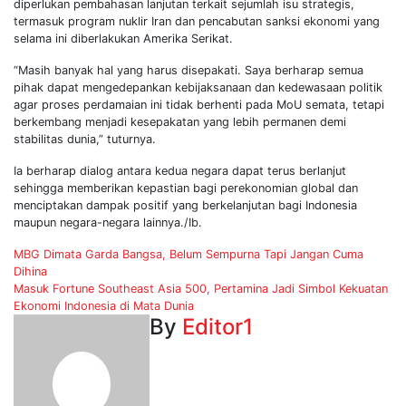
diperlukan pembahasan lanjutan terkait sejumlah isu strategis,
termasuk program nuklir Iran dan pencabutan sanksi ekonomi yang
selama ini diberlakukan Amerika Serikat.
“Masih banyak hal yang harus disepakati. Saya berharap semua
pihak dapat mengedepankan kebijaksanaan dan kedewasaan politik
agar proses perdamaian ini tidak berhenti pada MoU semata, tetapi
berkembang menjadi kesepakatan yang lebih permanen demi
stabilitas dunia,” tuturnya.
Ia berharap dialog antara kedua negara dapat terus berlanjut
sehingga memberikan kepastian bagi perekonomian global dan
menciptakan dampak positif yang berkelanjutan bagi Indonesia
maupun negara-negara lainnya./Ib.
Post
MBG Dimata Garda Bangsa, Belum Sempurna Tapi Jangan Cuma
Dihina
navigation
Masuk Fortune Southeast Asia 500, Pertamina Jadi Simbol Kekuatan
Ekonomi Indonesia di Mata Dunia
By
Editor1