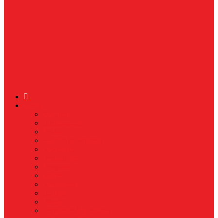
News
Nasional
Internasional
Politik
Hukum & Kriminal
Kesehatan
Pendidikan
Peristiwa
Militer
Kepolisian
Industri
Energi
Perikanan & Kelautan