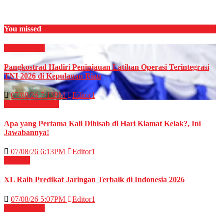
You missed
Militer
News
Pangkostrad Hadiri Peninjauan Latihan Operasi Terintegrasi
TNI 2026 di Kepulauan Riau
07/08/26 7:13PM
Editor1
RELIGI ISLAMI
Apa yang Pertama Kali Dihisab di Hari Kiamat Kelak?, Ini
Jawabannya!
07/08/26 6:13PM
Editor1
TELCO
XL Raih Predikat Jaringan Terbaik di Indonesia 2026
07/08/26 5:07PM
Editor1
Militer
News