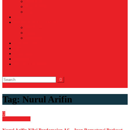
MotoGP
Sepak Bola
Voli
TELCO
WISATA & KULINER
Destinasi
Hotel
Restoran
OTOMOTIF
Opini
Voicemagz
RAGAM
RELIGI ISLAMI
Tag:
Nurul Arifin
Nasional
News