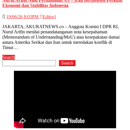
Nurul Arifin Nilai Perdamaian AS – Iran Berpotensi Perkuat
Ekonomi dan Stabilitas Indonesia
19/06/26 8:03PM
Editor1
JAKARTA, AKURATNEWS.co – Anggota Komisi I DPR RI,
Nurul Arifin menilai penandatanganan nota kesepahaman
(Memorandum of Understanding/MoU) atau kesepakatan damai
antara Amerika Serikat dan Iran untuk meredakan konflik di
Timur…
Search
Search