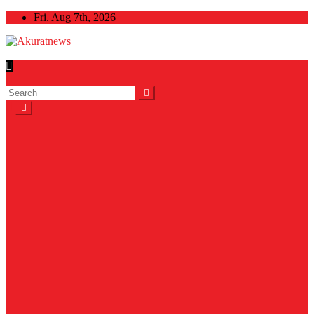
Skip
Fri. Aug 7th, 2026
to
content
Akuratnews
Informatif, Edukatif dan Inspiratif