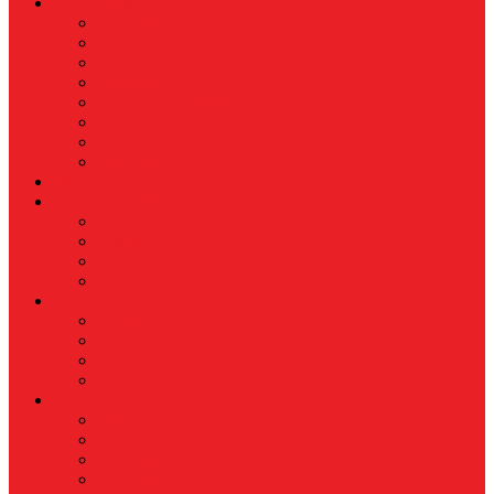
EKONOMI & BISNIS
Asuransi
Finance
Koperasi
Perbankan
Pertanian & Perkebunan
UMKM
Perikanan
PROPERTY
Megapolitan
GAYA HIDUP
Aksesoris
Busana
Kecantikan
Hangout
HIBURAN
Budaya
Film & TV
Musik
Selebriti
OLAHRAGA
Basket
Bela Diri
Bulutangkis
Formula1