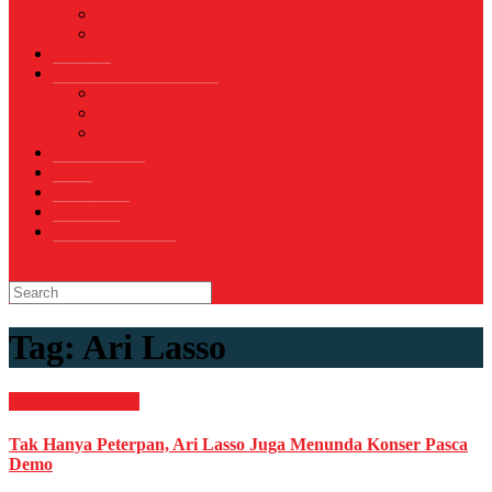
Sepak Bola
Voli
TELCO
WISATA & KULINER
Destinasi
Hotel
Restoran
OTOMOTIF
Opini
Voicemagz
RAGAM
RELIGI ISLAMI
Tag:
Ari Lasso
HIBURAN
Musik
Tak Hanya Peterpan, Ari Lasso Juga Menunda Konser Pasca
Demo