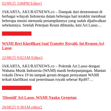
02/09/25 3:06PM
Editor1
JAKARTA, AKURATNEWS.co – Dampak dari demonstrasi di
berbagai wilayah Indonesia dalam beberapa hari terakhir membuat
beberapa musisi menunda penampilannya yang sudah dijadwalkan
sebelumnya. Setelah Peterpan Reuni dibtunda, kini Ari Lasso…
HIBURAN
Musik
WAMI Beri Klarifikasi Soal Transfer Royalti, Ini Respon Ari
Lasso
22/08/25 9:02AM
Editor1
JAKARTA, AKURATNEWS.co – Polemik Ari Lasso dengan
Wahana Musik Indonesia (WAMI) masih berkepanjangan. Mantan
vokalis Dewa 19 itu tampak geram dengan pernyataan WAMI
terkait klarifikasi soal penerimaan royalti sebesar Rp497…
HIBURAN
Musik
‘Disentil’ Ari Lasso, WAMI Ngaku Gregetan
20/08/25 9:38AM
editor2