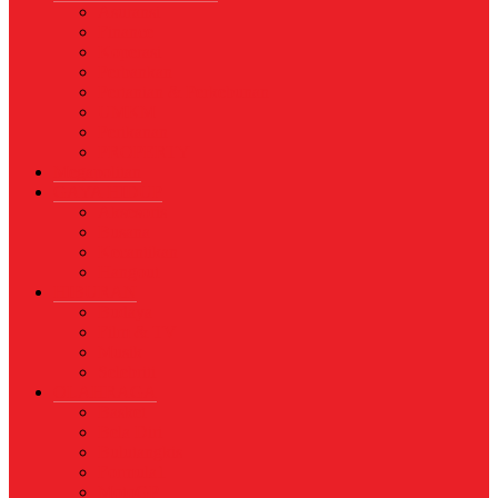
Asuransi
Finance
Koperasi
Perbankan
Pertanian & Perkebunan
UMKM
Perikanan
PROPERTY
Megapolitan
GAYA HIDUP
Aksesoris
Busana
Kecantikan
Hangout
HIBURAN
Budaya
Film & TV
Musik
Selebriti
OLAHRAGA
Basket
Bela Diri
Bulutangkis
Formula1
MotoGP