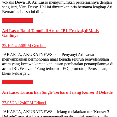
vokalis Dewa 19, Ari Lasso mengumumkan perceraiannya dengan
sang istri, Vitta Dessy. Hal ini dimumkan pria bernama lengkap Ari
Bernardus Lasso ini di…
HIBURAN
Musik
Ari Lasso Batal Tampil di Acara JBL Festival, d’Masiv
Gantinya
25/10/24 2:08PM
Gembur
JAKARTA, AKURATNEWS.co – Penyanyi Ari Lasso
menyampaikan permohonan maaf kepada seluruh penyelenggara
acara yang kecewa karena keputusan pembatalan penampilannya di
acara JBL Festival. “Yang terhormat EO, promotor, Perusahaan,
klien/ keluarga…
HIBURAN
Musik
Ari Lasso Luncurkan Single Terbaru Jelang Konser 3 Dekade
27/05/23 12:40PM
Editor1
JAKARTA, AKURATNEWS – Jelang melakukan tur ‘Konser 3
Dekade” nya, Ari Lasso menyempatkan diri untuk merilis single