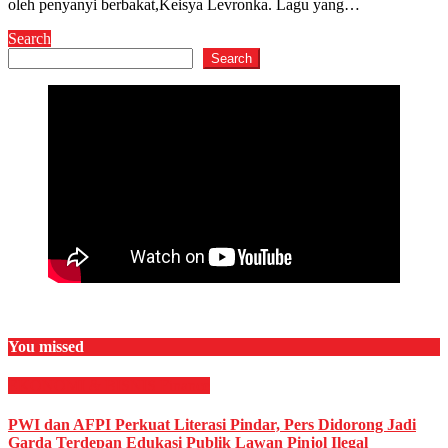
oleh penyanyi berbakat,Keisya Levronka. Lagu yang…
Search
Search
You missed
EKONOMI & BISNIS
Finance
PWI dan AFPI Perkuat Literasi Pindar, Pers Didorong Jadi
Garda Terdepan Edukasi Publik Lawan Pinjol Ilegal