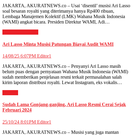
JAKARTA, AKURATNEWS.co – Usai ‘disentil’ musisi Ari Lasso
soal besaran royalti yang diterimanya hanya Rp400 ribuan,
Lembaga Manajemen Kolektif (LMK) Wahana Musik Indonesia
(WAMI) angkat bicara. Presiden Direktur WAMI, Adi…
HIBURAN
Musik
Ari Lasso Minta Musisi Patungan Biayai Audit WAMI
14/08/25 6:07PM
Editor1
JAKARTA, AKURATNEWS.co – Penyanyi Ari Lasso masih
belum puas dengan pernyataan Wahana Musik Indonesia (WAMI)
sudah memberikan penjelasan resmi terkait permasalahan salah
kirim laporan distribusi royalti. Lewat Instagram, eks vokalis…
Selebriti
Sudah Lama Gonjang-ganjing, Ari Lasso Resmi Cerai Sejak
Februari 2024
25/10/24 8:01PM
Editor1
JAKARTA, AKURATNEWS.co – Musisi yang juga mantan