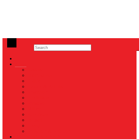
News
Nasional
Internasional
Politik
Hukum & Kriminal
Kesehatan
Pendidikan
Peristiwa
Militer
Kepolisian
Industri
Energi
Perikanan & Kelautan
EKONOMI & BISNIS