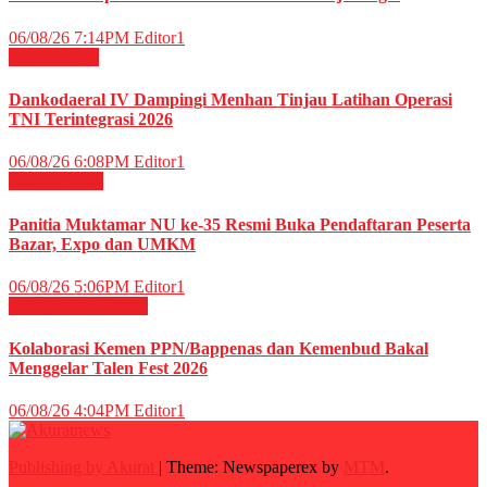
06/08/26 7:14PM
Editor1
Militer
News
Dankodaeral IV Dampingi Menhan Tinjau Latihan Operasi
TNI Terintegrasi 2026
06/08/26 6:08PM
Editor1
Daerah
News
Panitia Muktamar NU ke-35 Resmi Buka Pendaftaran Peserta
Bazar, Expo dan UMKM
06/08/26 5:06PM
Editor1
Budaya
HIBURAN
Kolaborasi Kemen PPN/Bappenas dan Kemenbud Bakal
Menggelar Talen Fest 2026
06/08/26 4:04PM
Editor1
Publishing by Akurat
|
Theme: Newspaperex by
MTM
.