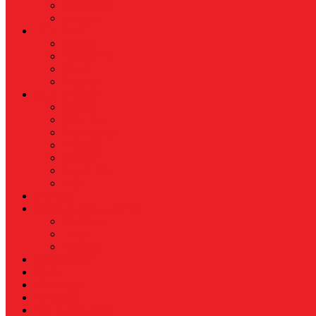
Kecantikan
Hangout
HIBURAN
Budaya
Film & TV
Musik
Selebriti
OLAHRAGA
Basket
Bela Diri
Bulutangkis
Formula1
MotoGP
Sepak Bola
Voli
TELCO
WISATA & KULINER
Destinasi
Hotel
Restoran
OTOMOTIF
Opini
Voicemagz
RAGAM
RELIGI ISLAMI