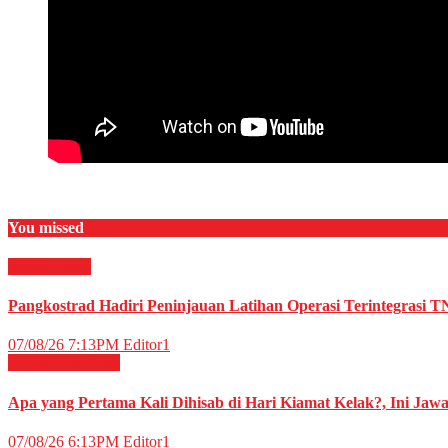
You missed
Militer
News
Pangkostrad Hadiri Peninjauan Latihan Operasi Terintegrasi T
07/08/26 7:13PM
Editor1
RELIGI ISLAMI
Apa yang Pertama Kali Dihisab di Hari Kiamat Kelak?, Ini Jaw
07/08/26 6:13PM
Editor1