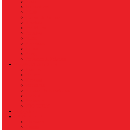
Nasional
Internasional
Politik
Hukum & Kriminal
Kesehatan
Pendidikan
Peristiwa
Militer
Kepolisian
Industri
Energi
Perikanan & Kelautan
EKONOMI & BISNIS
Asuransi
Finance
Koperasi
Perbankan
Pertanian & Perkebunan
UMKM
Perikanan
PROPERTY
Megapolitan
GAYA HIDUP
Aksesoris
Busana