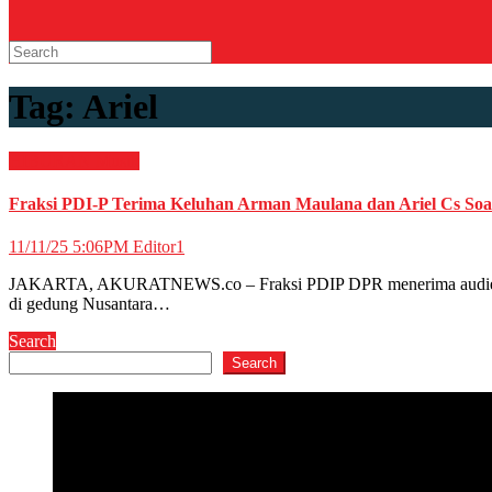
Tag:
Ariel
HIBURAN
Musik
Fraksi PDI-P Terima Keluhan Arman Maulana dan Ariel Cs Soal
11/11/25 5:06PM
Editor1
JAKARTA, AKURATNEWS.co – Fraksi PDIP DPR menerima audiensi Pe
di gedung Nusantara…
Search
Search