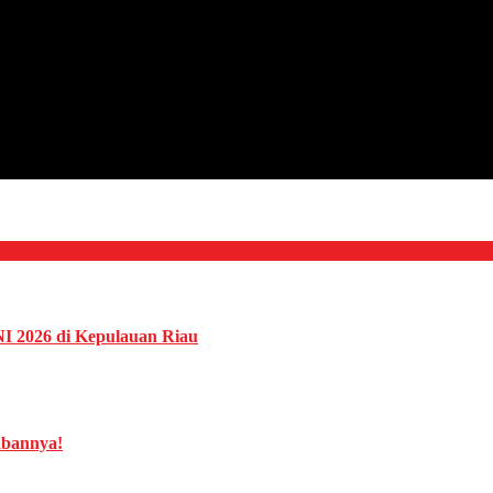
NI 2026 di Kepulauan Riau
abannya!