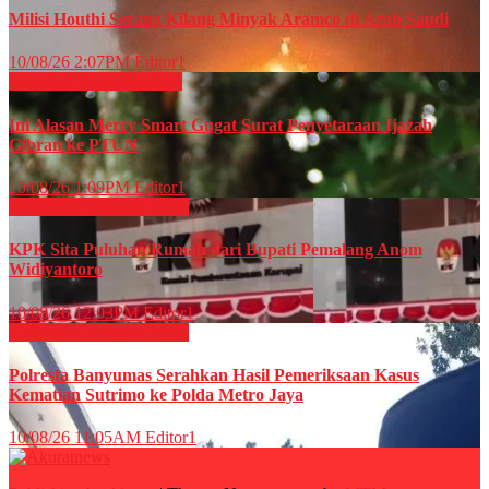
Milisi Houthi Serang Kilang Minyak Aramco di Arab Saudi
10/08/26 2:07PM
Editor1
Nasional
News
Peristiwa
Ini Alasan Mercy Smart Gugat Surat Penyetaraan Ijazah
Gibran ke PTUN
10/08/26 1:09PM
Editor1
Hukum & Kriminal
News
KPK Sita Puluhan Rumah dari Bupati Pemalang Anom
Widiyantoro
10/08/26 12:03PM
Editor1
Hukum & Kriminal
News
Polresta Banyumas Serahkan Hasil Pemeriksaan Kasus
Kematian Sutrimo ke Polda Metro Jaya
10/08/26 11:05AM
Editor1