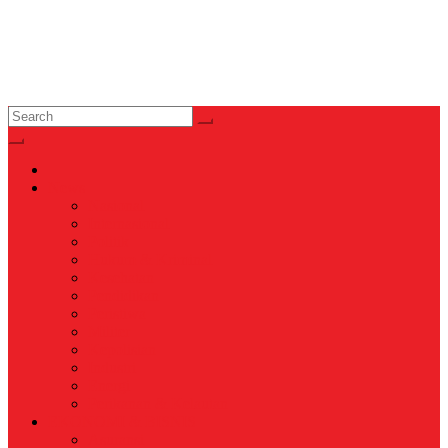
News
Nasional
Internasional
Politik
Hukum & Kriminal
Kesehatan
Pendidikan
Peristiwa
Militer
Kepolisian
Industri
Energi
Perikanan & Kelautan
EKONOMI & BISNIS
Asuransi