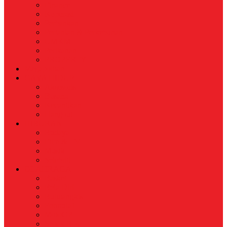
Finance
Koperasi
Perbankan
Pertanian & Perkebunan
UMKM
Perikanan
PROPERTY
Megapolitan
GAYA HIDUP
Aksesoris
Busana
Kecantikan
Hangout
HIBURAN
Budaya
Film & TV
Musik
Selebriti
OLAHRAGA
Basket
Bela Diri
Bulutangkis
Formula1
MotoGP
Sepak Bola