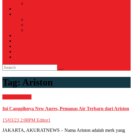
Voli
TELCO
WISATA & KULINER
Destinasi
Hotel
Restoran
OTOMOTIF
Opini
Voicemagz
RAGAM
RELIGI ISLAMI
Tag:
Ariston
GAYA HIDUP
Ini Canggihnya New Aures, Pemanas Air Terbaru dari Ariston
15/03/23 2:08PM
Editor1
JAKARTA, AKURATNEWS – Nama Ariston adalah merk yang