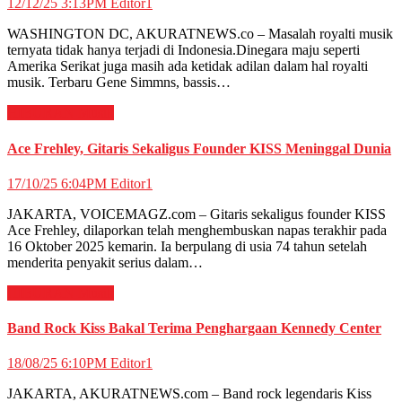
12/12/25 3:13PM
Editor1
WASHINGTON DC, AKURATNEWS.co – Masalah royalti musik
ternyata tidak hanya terjadi di Indonesia.Dinegara maju seperti
Amerika Serikat juga masih ada ketidak adilan dalam hal royalti
musik. Terbaru Gene Simmns, bassis…
HIBURAN
Musik
Ace Frehley, Gitaris Sekaligus Founder KISS Meninggal Dunia
17/10/25 6:04PM
Editor1
JAKARTA, VOICEMAGZ.com – Gitaris sekaligus founder KISS
Ace Frehley, dilaporkan telah menghembuskan napas terakhir pada
16 Oktober 2025 kemarin. Ia berpulang di usia 74 tahun setelah
menderita penyakit serius dalam…
HIBURAN
Musik
Band Rock Kiss Bakal Terima Penghargaan Kennedy Center
18/08/25 6:10PM
Editor1
JAKARTA, AKURATNEWS.com – Band rock legendaris Kiss