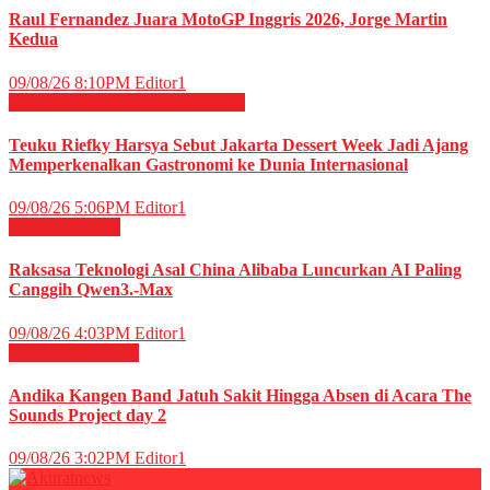
Raul Fernandez Juara MotoGP Inggris 2026, Jorge Martin
Kedua
09/08/26 8:10PM
Editor1
RAGAM
WISATA & KULINER
Teuku Riefky Harsya Sebut Jakarta Dessert Week Jadi Ajang
Memperkenalkan Gastronomi ke Dunia Internasional
09/08/26 5:06PM
Editor1
News
RAGAM
Raksasa Teknologi Asal China Alibaba Luncurkan AI Paling
Canggih Qwen3.-Max
09/08/26 4:03PM
Editor1
HIBURAN
Musik
Andika Kangen Band Jatuh Sakit Hingga Absen di Acara The
Sounds Project day 2
09/08/26 3:02PM
Editor1