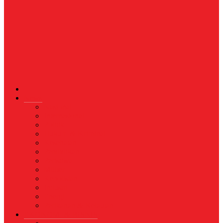
News
Nasional
Internasional
Politik
Hukum & Kriminal
Kesehatan
Pendidikan
Peristiwa
Militer
Kepolisian
Industri
Energi
Perikanan & Kelautan
EKONOMI & BISNIS