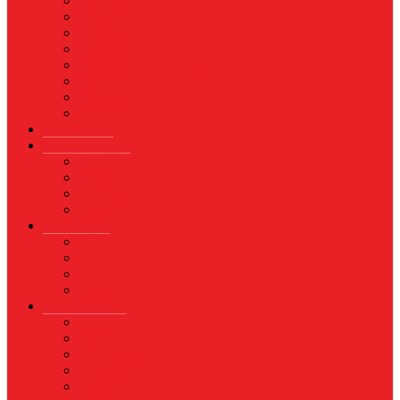
Asuransi
Finance
Koperasi
Perbankan
Pertanian & Perkebunan
UMKM
Perikanan
PROPERTY
Megapolitan
GAYA HIDUP
Aksesoris
Busana
Kecantikan
Hangout
HIBURAN
Budaya
Film & TV
Musik
Selebriti
OLAHRAGA
Basket
Bela Diri
Bulutangkis
Formula1
MotoGP