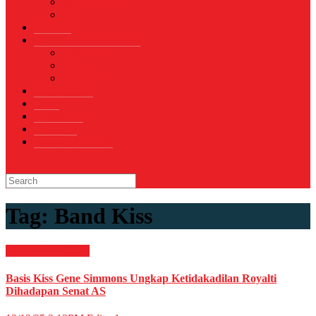
Sepak Bola
Voli
TELCO
WISATA & KULINER
Destinasi
Hotel
Restoran
OTOMOTIF
Opini
Voicemagz
RAGAM
RELIGI ISLAMI
Tag:
Band Kiss
HIBURAN
Musik
Basis Kiss Gene Simmons Ungkap Ketidakadilan Royalti
Dihadapan Senat AS