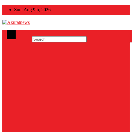
Skip
Sun. Aug 9th, 2026
to
content
Akuratnews
Informatif, Edukatif dan Inspiratif