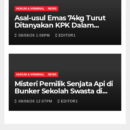
HUKUM & KRIMINAL
NEWS
Asal-usul Emas 74kg Turut
Ditanyakan KPK Dalam
Pemeriksaan Febrie
08/08/26 1:08PM
EDITOR1
Adriansyah
HUKUM & KRIMINAL
NEWS
Misteri Pemilik Senjata Api di
Bunker Sekolah Swasta di
Jakarta Selatan Terungkap
08/08/26 12:07PM
EDITOR1