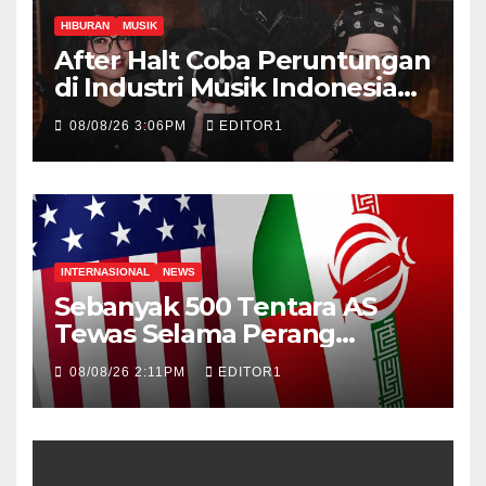
HIBURAN
MUSIK
After Halt Coba Peruntungan
di Industri Musik Indonesia
Lewat Rilis Single Debut
08/08/26 3:06PM
EDITOR1
“Kontraktor”
INTERNASIONAL
NEWS
Sebanyak 500 Tentara AS
Tewas Selama Perang
Melawan Iran
08/08/26 2:11PM
EDITOR1