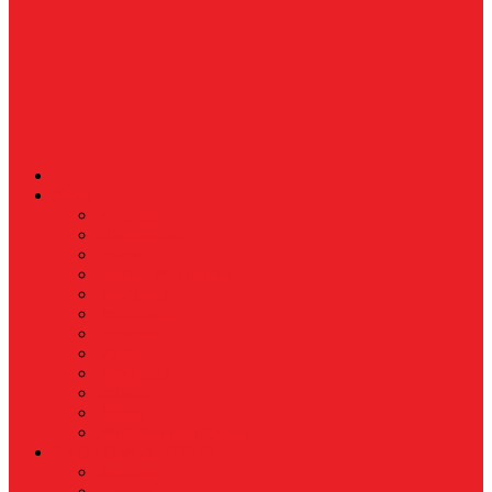
News
Nasional
Internasional
Politik
Hukum & Kriminal
Kesehatan
Pendidikan
Peristiwa
Militer
Kepolisian
Industri
Energi
Perikanan & Kelautan
EKONOMI & BISNIS
Asuransi
Finance