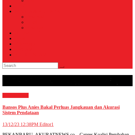
Voli
TELCO
WISATA & KULINER
Destinasi
Hotel
Restoran
OTOMOTIF
Opini
Voicemagz
RAGAM
RELIGI ISLAMI
Tag:
bansos plus
Daerah
News
Bansos Plus Anies Bakal Perluas Jangkauan dan Akurasi
Sistem Pendataan
13/12/23 12:38PM
Editor1
PEKANBARU, AKURATNEWS.co – Capres Koalisi Perubahan,