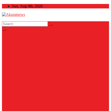
Skip
Sun. Aug 9th, 2026
to
content
Akuratnews
Informatif, Edukatif dan Inspiratif