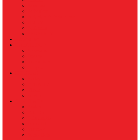
Koperasi
Perbankan
Pertanian & Perkebunan
UMKM
Perikanan
PROPERTY
Megapolitan
GAYA HIDUP
Aksesoris
Busana
Kecantikan
Hangout
HIBURAN
Budaya
Film & TV
Musik
Selebriti
OLAHRAGA
Basket
Bela Diri
Bulutangkis
Formula1
MotoGP
Sepak Bola