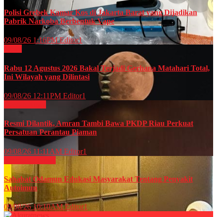
Polisi Grebek Kamar Kos di Jakarta Barat yang Dijadikan
Pabrik Narkoba Berbentuk Vape
09/08/26 1:16PM
Editor1
News
Rabu 12 Agustus 2026 Bakal Terjadi Gerhana Matahari Total,
Ini Wilayah yang Dilintasi
09/08/26 12:11PM
Editor1
Daerah
News
Resmi Dilantik, Amran Tambi Bawa PKDP Riau Perkuat
Persatuan Perantau Piaman
09/08/26 11:11AM
Editor1
Kesehatan
News
Sahabat Odamun Edukasi Masyarakat Tentang Penyakit
Autoimun
09/08/26 10:10AM
Editor1