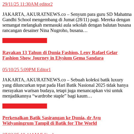
29/11/25 11:30AM
editor2
JAKARTA, AKURATNEWS.co – Senyum para guru SD Mahatma
Gandhi School mengembang di Jumat (28/11) pagi. Mereka dengan
semangat melangkah memasuki aula sekolah dengan balutan busana
rancangan desainer Nina Nugroho, busana…
Busana
GAYA HIDUP
Rayakan 13 Tahun di Dunia Fashion, Leny Rafael Gelar
Fashion Show Journey in Elysium Gema Sandara
05/10/25 5:09PM
Editor1
JAKARTA, AKURATNEWS.co – Sebuah koleksi batik luxury
yang diluncurkan tepat pada Hari Batik Nasional 2025 tidak hanya
merayakan warisan budaya, tetapi juga menancapkan visi untuk
menjadikannya “wardrobe staple” bagi kaum…
Busana
GAYA HIDUP
Perkenalkan Batik Sasirangan ke Dunia, dr Ayu
Widyaningrum Tampil di Batik for The World