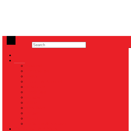
News
Nasional
Internasional
Politik
Hukum & Kriminal
Kesehatan
Pendidikan
Peristiwa
Militer
Kepolisian
Industri
Energi
Perikanan & Kelautan
EKONOMI & BISNIS