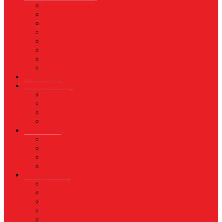
Asuransi
Finance
Koperasi
Perbankan
Pertanian & Perkebunan
UMKM
Perikanan
PROPERTY
Megapolitan
GAYA HIDUP
Aksesoris
Busana
Kecantikan
Hangout
HIBURAN
Budaya
Film & TV
Musik
Selebriti
OLAHRAGA
Basket
Bela Diri
Bulutangkis
Formula1
MotoGP