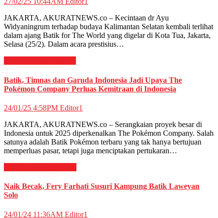
27/02/25 10:44AM
Editor1
JAKARTA, AKURATNEWS.co – Kecintaan dr Ayu
Widyaningrum terhadap budaya Kalimantan Selatan kembali terlihat
dalam ajang Batik for The World yang digelar di Kota Tua, Jakarta,
Selasa (25/2). Dalam acara prestisius…
EKONOMI & BISNIS
Batik, Timnas dan Garuda Indonesia Jadi Upaya The
Pokémon Company Perluas Kemitraan di Indonesia
24/01/25 4:58PM
Editor1
JAKARTA, AKURATNEWS.co – Serangkaian proyek besar di
Indonesia untuk 2025 diperkenalkan The Pokémon Company. Salah
satunya adalah Batik Pokémon terbaru yang tak hanya bertujuan
memperluas pasar, tetapi juga menciptakan pertukaran…
Daerah
News
Peristiwa
Naik Becak, Fery Farhati Susuri Kampung Batik Laweyan
Solo
24/01/24 11:36AM
Editor1