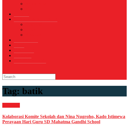
Sepak Bola
Voli
TELCO
WISATA & KULINER
Destinasi
Hotel
Restoran
OTOMOTIF
Opini
Voicemagz
RAGAM
RELIGI ISLAMI
Tag:
batik
RAGAM
Kolaborasi Komite Sekolah dan Nina Nugroho, Kado Istimewa
Perayaan Hari Guru SD Mahatma Gandhi School