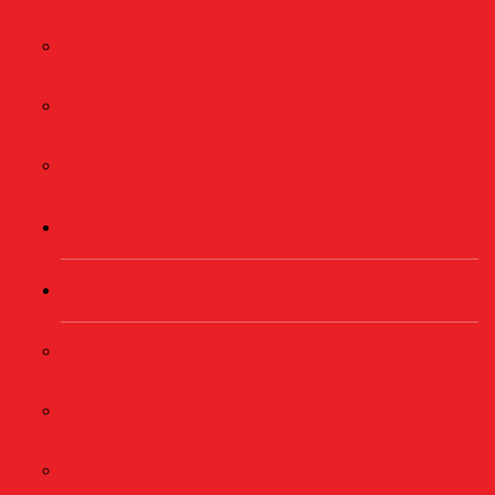
UMKM
PERIKANAN
PROPERTY
MEGAPOLITAN
GAYA HIDUP
AKSESORIS
BUSANA
KECANTIKAN