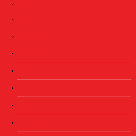
DESTINASI
HOTEL
RESTORAN
OTOMOTIF
OPINI
VOICEMAGZ
RAGAM
RELIGI ISLAMI