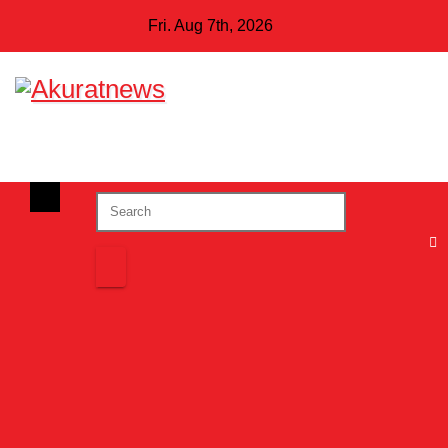
Skip
Fri. Aug 7th, 2026
to
content
Informatif, Edukatif dan Inspiratif
Akuratnews