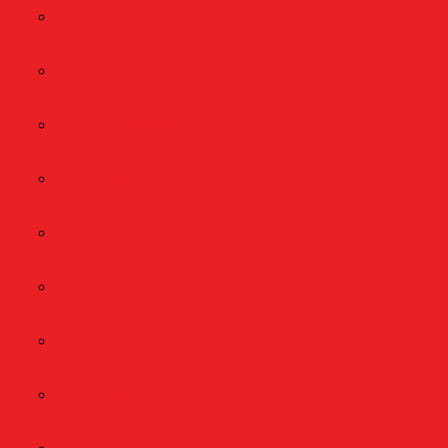
INTERNASIONAL
POLITIK
HUKUM & KRIMINAL
KESEHATAN
PENDIDIKAN
PERISTIWA
MILITER
KEPOLISIAN