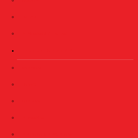
INDUSTRI
ENERGI
PERIKANAN & KELAUTAN
EKONOMI & BISNIS
ASURANSI
FINANCE
KOPERASI
PERBANKAN
PERTANIAN & PERKEBUNAN