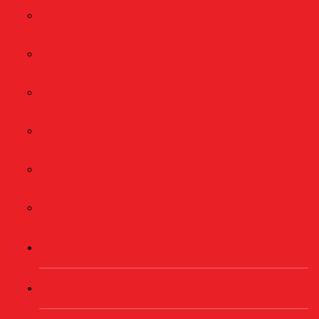
BELA DIRI
BULUTANGKIS
FORMULA1
MOTOGP
SEPAK BOLA
VOLI
TELCO
WISATA & KULINER