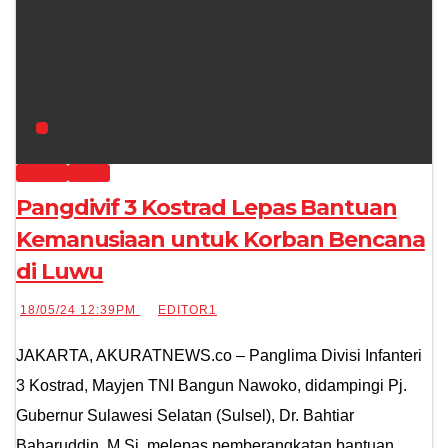
MILITER
NEWS
Pangdivif 3 Kostrad Lepas Bantuan
Kemanusiaan untuk Korban Bencana
di Luwu
18/05/24 12:39PM
EDITOR1
JAKARTA, AKURATNEWS.co – Panglima Divisi Infanteri
3 Kostrad, Mayjen TNI Bangun Nawoko, didampingi Pj.
Gubernur Sulawesi Selatan (Sulsel), Dr. Bahtiar
Baharuddin, M.Si, melepas pemberangkatan bantuan