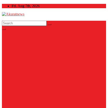
Skip
Fri. Aug 7th, 2026
to
content
Akuratnews
Informatif, Edukatif dan Inspiratif