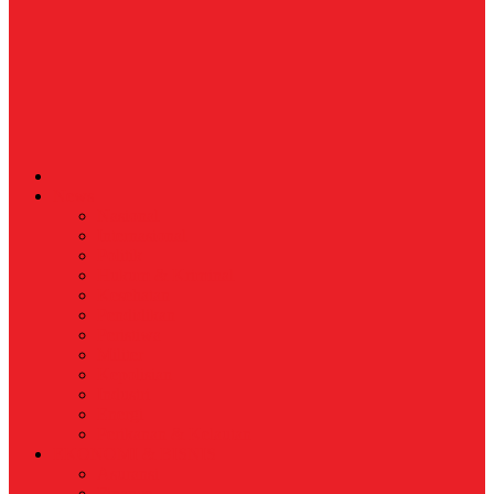
News
Nasional
Internasional
Politik
Hukum & Kriminal
Kesehatan
Pendidikan
Peristiwa
Militer
Kepolisian
Industri
Energi
Perikanan & Kelautan
EKONOMI & BISNIS
Asuransi
Finance