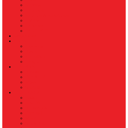
Koperasi
Perbankan
Pertanian & Perkebunan
UMKM
Perikanan
PROPERTY
Megapolitan
GAYA HIDUP
Aksesoris
Busana
Kecantikan
Hangout
HIBURAN
Budaya
Film & TV
Musik
Selebriti
OLAHRAGA
Basket
Bela Diri
Bulutangkis
Formula1
MotoGP
Sepak Bola