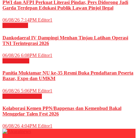
PWI dan AFPI Perkuat Literasi Pindar, Pers Didorong Jadi
Garda Terdepan Edukasi Publik Lawan Pinjol Ilegal
06/08/26 7:14PM
Editor1
Militer
News
Dankodaeral IV Dampingi Menhan Tinjau Latihan Operasi
TNI Terintegrasi 2026
06/08/26 6:08PM
Editor1
Daerah
News
Panitia Muktamar NU ke-35 Resmi Buka Pendaftaran Peserta
Bazar, Expo dan UMKM
06/08/26 5:06PM
Editor1
Budaya
HIBURAN
Kolaborasi Kemen PPN/Bappenas dan Kemenbud Bakal
Menggelar Talen Fest 2026
06/08/26 4:04PM
Editor1