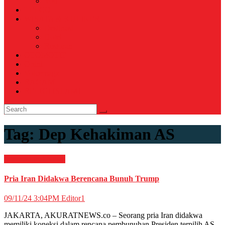
Voli
TELCO
WISATA & KULINER
Destinasi
Hotel
Restoran
OTOMOTIF
Opini
Voicemagz
RAGAM
RELIGI ISLAMI
Tag:
Dep Kehakiman AS
Internasional
News
Pria Iran Didakwa Berencana Bunuh Trump
09/11/24 3:04PM
Editor1
JAKARTA, AKURATNEWS.co – Seorang pria Iran didakwa
memiliki koneksi dalam rencana pembunuhan Presiden terpilih AS