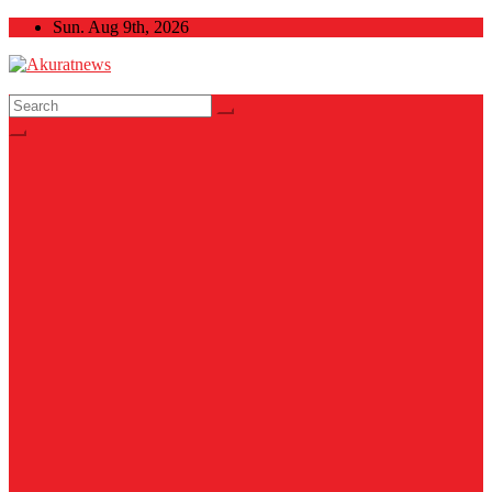
Skip
Sun. Aug 9th, 2026
to
content
Akuratnews
Informatif, Edukatif dan Inspiratif