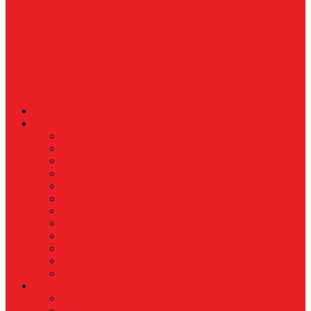
News
Nasional
Internasional
Politik
Hukum & Kriminal
Kesehatan
Pendidikan
Peristiwa
Militer
Kepolisian
Industri
Energi
Perikanan & Kelautan
EKONOMI & BISNIS
Asuransi
Finance