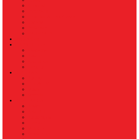
Koperasi
Perbankan
Pertanian & Perkebunan
UMKM
Perikanan
PROPERTY
Megapolitan
GAYA HIDUP
Aksesoris
Busana
Kecantikan
Hangout
HIBURAN
Budaya
Film & TV
Musik
Selebriti
OLAHRAGA
Basket
Bela Diri
Bulutangkis
Formula1
MotoGP
Sepak Bola