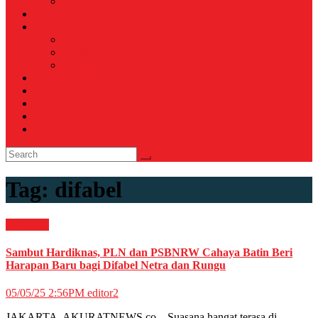
Voli
TELCO
WISATA & KULINER
Destinasi
Hotel
Restoran
OTOMOTIF
Opini
Voicemagz
RAGAM
RELIGI ISLAMI
Tag:
difabel
RAGAM
Sambut Hardiknas, PLN dan PSBNRW Cahaya Batin Beri
Harapan Baru bagi Difabel Netra dan Rungu
05/05/25 2:56PM
editor2
JAKARTA, AKURATNEWS.co – Suasana hangat terasa di