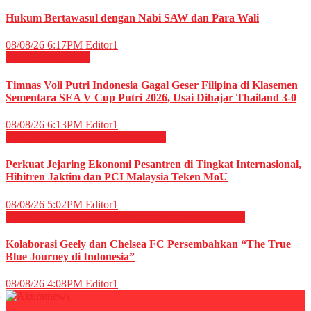
Hukum Bertawasul dengan Nabi SAW dan Para Wali
08/08/26 6:17PM
Editor1
OLAHRAGA
Voli
Timnas Voli Putri Indonesia Gagal Geser Filipina di Klasemen
Sementara SEA V Cup Putri 2026, Usai Dihajar Thailand 3-0
08/08/26 6:13PM
Editor1
EKONOMI & BISNIS
Megapolitan
Perkuat Jejaring Ekonomi Pesantren di Tingkat Internasional,
Hibitren Jaktim dan PCI Malaysia Teken MoU
08/08/26 5:02PM
Editor1
OLAHRAGA
OTOMOTIF
OTOMOTIF
Sepak Bola
Kolaborasi Geely dan Chelsea FC Persembahkan “The True
Blue Journey di Indonesia”
08/08/26 4:08PM
Editor1