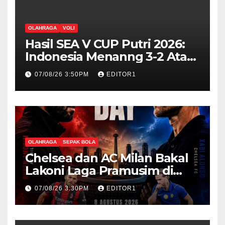
OLAHRAGA
VOLI
Hasil SEA V CUP Putri 2026:
Indonesia Menanng 3-2 Atas
Vietnam
07/08/26 3:50PM
EDITOR1
OLAHRAGA
SEPAK BOLA
Chelsea dan AC Milan Bakal
Lakoni Laga Pramusim di
Stadion GBK Besok
07/08/26 3:30PM
EDITOR1