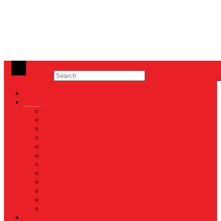
News
Nasional
Internasional
Politik
Hukum & Kriminal
Kesehatan
Pendidikan
Peristiwa
Militer
Kepolisian
Industri
Energi
Perikanan & Kelautan
EKONOMI & BISNIS