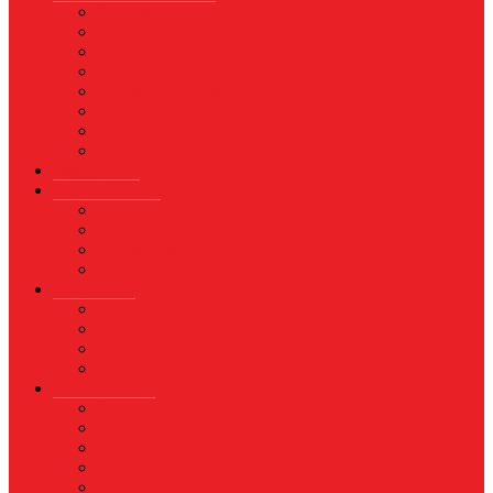
Asuransi
Finance
Koperasi
Perbankan
Pertanian & Perkebunan
UMKM
Perikanan
PROPERTY
Megapolitan
GAYA HIDUP
Aksesoris
Busana
Kecantikan
Hangout
HIBURAN
Budaya
Film & TV
Musik
Selebriti
OLAHRAGA
Basket
Bela Diri
Bulutangkis
Formula1
MotoGP