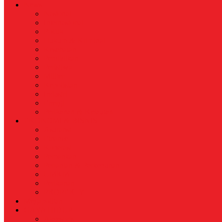
News
Nasional
Internasional
Politik
Hukum & Kriminal
Kesehatan
Pendidikan
Peristiwa
Militer
Kepolisian
Industri
Energi
Perikanan & Kelautan
EKONOMI & BISNIS
Asuransi
Finance
Koperasi
Perbankan
Pertanian & Perkebunan
UMKM
Perikanan
PROPERTY
Megapolitan
GAYA HIDUP
Aksesoris