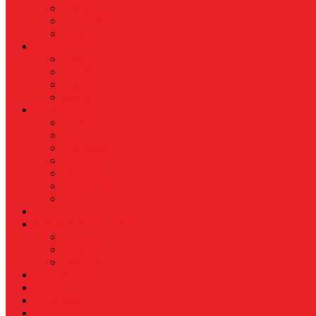
Busana
Kecantikan
Hangout
HIBURAN
Budaya
Film & TV
Musik
Selebriti
OLAHRAGA
Basket
Bela Diri
Bulutangkis
Formula1
MotoGP
Sepak Bola
Voli
TELCO
WISATA & KULINER
Destinasi
Hotel
Restoran
OTOMOTIF
Opini
Voicemagz
RAGAM