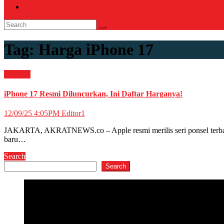
RELIGI ISLAMI
Tag:
Harga iPhone 17
TELCO
iPhone 17 Resmi Diluncurkan, Ini Daftar Harganya!
12/09/25 4:05PM
Editor1
JAKARTA, AKRATNEWS.co – Apple resmi merilis seri ponsel terbaru i
baru…
Search
Search