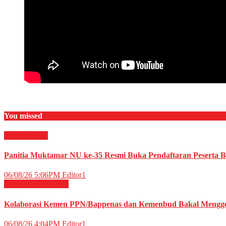
You missed
Daerah
News
Panitia Muktamar NU ke-35 Resmi Buka Pendaftaran Peserta
06/08/26 5:06PM
Editor1
Budaya
HIBURAN
Kolaborasi Kemen PPN/Bappenas dan Kemenbud Bakal Menggel
06/08/26 4:04PM
Editor1