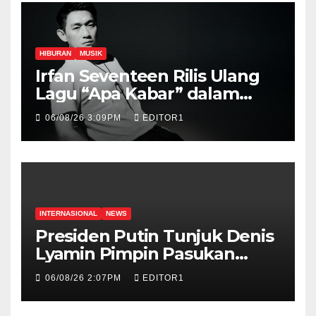
HIBURAN
MUSIK
Irfan Seventeen Rilis Ulang
Lagu “Apa Kabar” dalam
Versi Terbaru
06/08/26 3:09PM
EDITOR1
INTERNASIONAL
NEWS
Presiden Putin Tunjuk Denis
Lyamin Pimpin Pasukan
Drone Rusia
06/08/26 2:07PM
EDITOR1