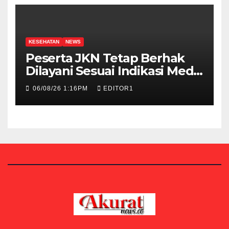
KESEHATAN
NEWS
Peserta JKN Tetap Berhak
Dilayani Sesuai Indikasi Medis
Meski Kamar Penuh
06/08/26 1:16PM
EDITOR1