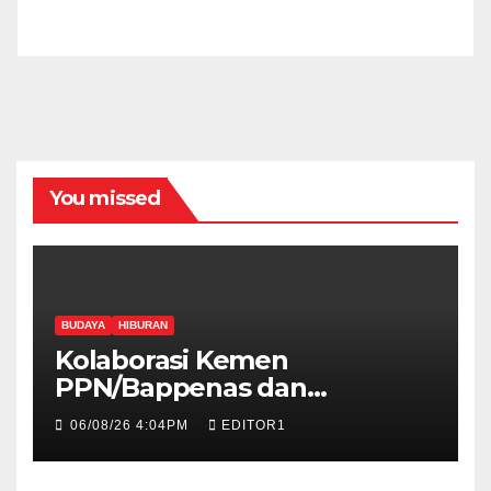
You missed
BUDAYA
HIBURAN
Kolaborasi Kemen
PPN/Bappenas dan
Kemenbud Bakal Menggelar
06/08/26 4:04PM
EDITOR1
Talen Fest 2026