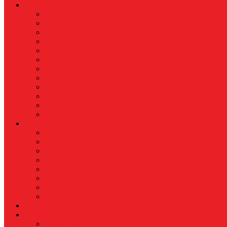
News
Nasional
Internasional
Politik
Hukum & Kriminal
Kesehatan
Pendidikan
Peristiwa
Militer
Kepolisian
Industri
Energi
Perikanan & Kelautan
EKONOMI & BISNIS
Asuransi
Finance
Koperasi
Perbankan
Pertanian & Perkebunan
UMKM
Perikanan
PROPERTY
Megapolitan
GAYA HIDUP
Aksesoris