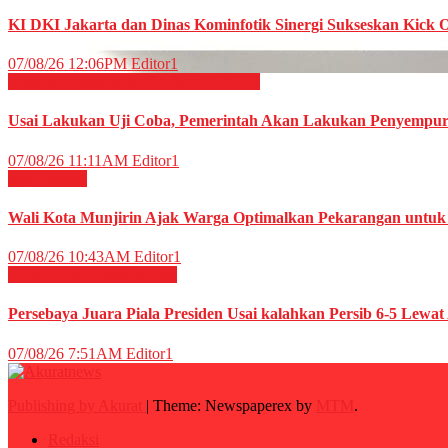
KI DKI Jakarta dan Dinas Kominfotik Sinergi Sukseskan Kick 
07/08/26 12:06PM
Editor1
Nasional
News
WISATA & KULINER
Usai Lakukan Uji Coba, Pemerintah Akan Lakukan Penyempur
07/08/26 11:11AM
Editor1
Megapolitan
Wali Kota Munjirin Ajak Warga Optimalkan Pekarangan untu
07/08/26 10:43AM
Editor1
OLAHRAGA
Sepak Bola
Persebaya Juara Piala Presiden Usai kalahkan Persib 6-5 Lewat
07/08/26 7:51AM
Editor1
Publishing by Akurat
|
Theme: Newspaperex by
MTM
.
Redaksi