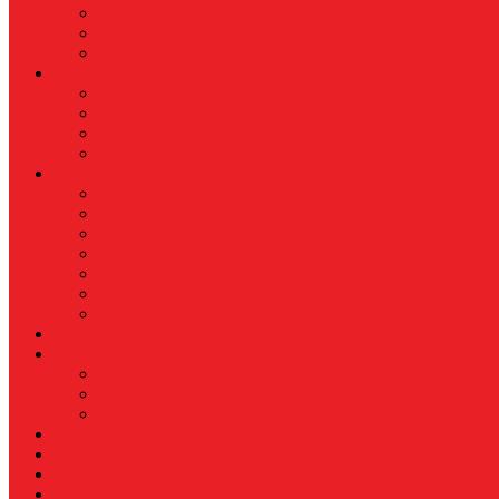
Busana
Kecantikan
Hangout
HIBURAN
Budaya
Film & TV
Musik
Selebriti
OLAHRAGA
Basket
Bela Diri
Bulutangkis
Formula1
MotoGP
Sepak Bola
Voli
TELCO
WISATA & KULINER
Destinasi
Hotel
Restoran
OTOMOTIF
Opini
Voicemagz
RAGAM