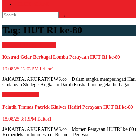
RELIGI ISLAMI
Tag:
HUT RI ke-80
RAGAM
RELIGI ISLAMI
Kostrad Gelar Berbagai Lomba Perayaan HUT RI ke-80
19/08/25 12:02PM
Editor1
JAKARTA, AKURATNEWS.co – Dalam rangka memperingati Hari Ulan
Cadangan Strategis Angkatan Darat (Kostrad) menggelar berbagai…
Internasional
News
Pelatih Timnas Patrick Kluiver Hadiri Perayaan HUT RI ke-80
18/08/25 3:13PM
Editor1
JAKARTA, AKURATNEWS.co – Momen Perayaan HUTRI ke-80 tak hanya d
Kemerdekaan Indonesia di Belanda. Perayaan…