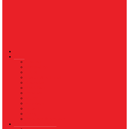
News
Nasional
Internasional
Politik
Hukum & Kriminal
Kesehatan
Pendidikan
Peristiwa
Militer
Kepolisian
Industri
Energi
Perikanan & Kelautan
EKONOMI & BISNIS