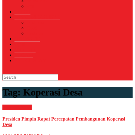
Sepak Bola
Voli
TELCO
WISATA & KULINER
Destinasi
Hotel
Restoran
OTOMOTIF
Opini
Voicemagz
RAGAM
RELIGI ISLAMI
Tag:
Koperasi Desa
Nasional
News
Presiden Pimpin Rapat Percepatan Pembangunan Koperasi
Desa