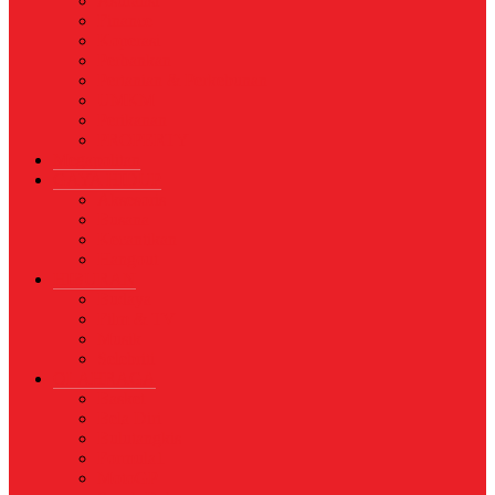
Asuransi
Finance
Koperasi
Perbankan
Pertanian & Perkebunan
UMKM
Perikanan
PROPERTY
Megapolitan
GAYA HIDUP
Aksesoris
Busana
Kecantikan
Hangout
HIBURAN
Budaya
Film & TV
Musik
Selebriti
OLAHRAGA
Basket
Bela Diri
Bulutangkis
Formula1
MotoGP