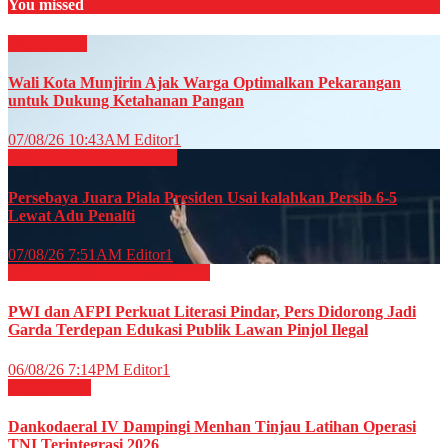
You missed
Megapolitan
Wali Kota Munjirin Ajak Warga Optimalkan Pekarangan
untuk Dukung Ketahanan Pangan
07/08/26 10:43AM
Editor1
OLAHRAGA
Sepak Bola
Persebaya Juara Piala Presiden Usai kalahkan Persib 6-5
Lewat Adu Penalti
07/08/26 7:51AM
Editor1
EKONOMI & BISNIS
Finance
PWI dan AFPI Perkuat Literasi Pindar, Pers Didorong Jadi
Garda Terdepan Edukasi Publik Lawan Pinjol Ilegal
06/08/26 7:14PM
Editor1
Militer
News
Dankodaeral IV Dampingi Menhan Tinjau Latihan Operasi
TNI Terintegrasi 2026