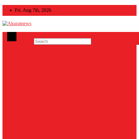
Skip
Fri. Aug 7th, 2026
to
content
Akuratnews
Informatif, Edukatif dan Inspiratif