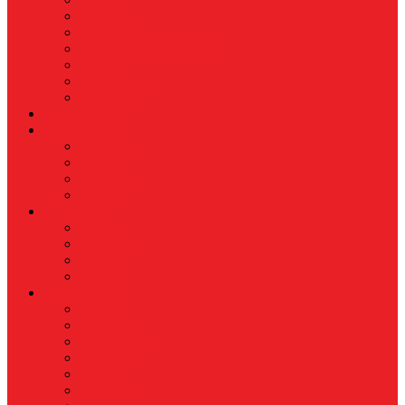
Koperasi
Perbankan
Pertanian & Perkebunan
UMKM
Perikanan
PROPERTY
Megapolitan
GAYA HIDUP
Aksesoris
Busana
Kecantikan
Hangout
HIBURAN
Budaya
Film & TV
Musik
Selebriti
OLAHRAGA
Basket
Bela Diri
Bulutangkis
Formula1
MotoGP
Sepak Bola