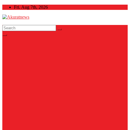
Skip
Fri. Aug 7th, 2026
to
content
Akuratnews
Informatif, Edukatif dan Inspiratif