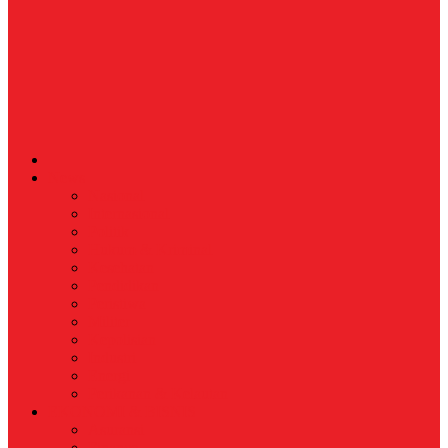
News
Nasional
Internasional
Politik
Hukum & Kriminal
Kesehatan
Pendidikan
Peristiwa
Militer
Kepolisian
Industri
Energi
Perikanan & Kelautan
EKONOMI & BISNIS
Asuransi
Finance