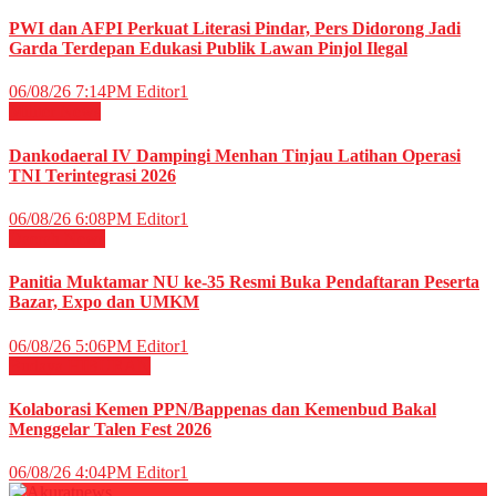
PWI dan AFPI Perkuat Literasi Pindar, Pers Didorong Jadi
Garda Terdepan Edukasi Publik Lawan Pinjol Ilegal
06/08/26 7:14PM
Editor1
Militer
News
Dankodaeral IV Dampingi Menhan Tinjau Latihan Operasi
TNI Terintegrasi 2026
06/08/26 6:08PM
Editor1
Daerah
News
Panitia Muktamar NU ke-35 Resmi Buka Pendaftaran Peserta
Bazar, Expo dan UMKM
06/08/26 5:06PM
Editor1
Budaya
HIBURAN
Kolaborasi Kemen PPN/Bappenas dan Kemenbud Bakal
Menggelar Talen Fest 2026
06/08/26 4:04PM
Editor1