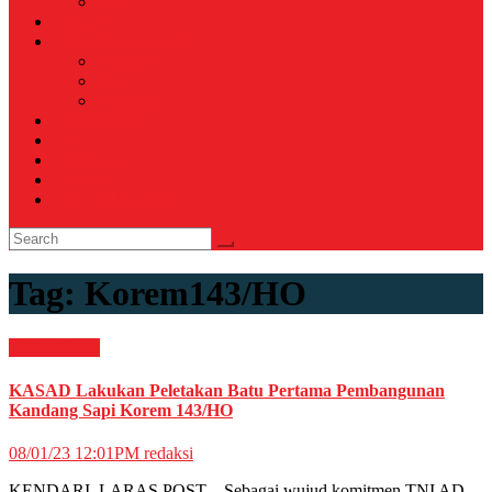
Voli
TELCO
WISATA & KULINER
Destinasi
Hotel
Restoran
OTOMOTIF
Opini
Voicemagz
RAGAM
RELIGI ISLAMI
Tag:
Korem143/HO
Militer
News
KASAD Lakukan Peletakan Batu Pertama Pembangunan
Kandang Sapi Korem 143/HO
08/01/23 12:01PM
redaksi
KENDARI, LARAS POST – Sebagai wujud komitmen TNI AD