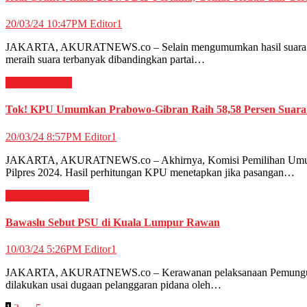
20/03/24 10:47PM
Editor1
JAKARTA, AKURATNEWS.co – Selain mengumumkan hasil suara sah Pi
meraih suara terbanyak dibandingkan partai…
Nasional
News
Tok! KPU Umumkan Prabowo-Gibran Raih 58,58 Persen Suara d
20/03/24 8:57PM
Editor1
JAKARTA, AKURATNEWS.co – Akhirnya, Komisi Pemilihan Umum (K
Pilpres 2024. Hasil perhitungan KPU menetapkan jika pasangan…
Internasional
News
Bawaslu Sebut PSU di Kuala Lumpur Rawan
10/03/24 5:26PM
Editor1
JAKARTA, AKURATNEWS.co – Kerawanan pelaksanaan Pemungutan Su
dilakukan usai dugaan pelanggaran pidana oleh…