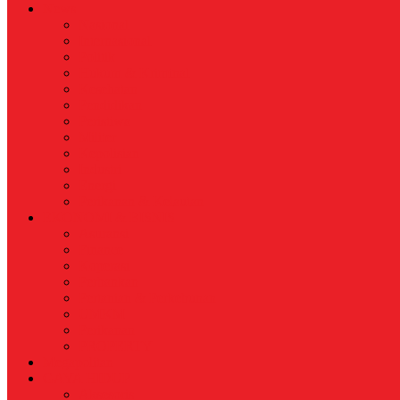
News
Nasional
Internasional
Politik
Hukum & Kriminal
Kesehatan
Pendidikan
Peristiwa
Militer
Kepolisian
Industri
Energi
Perikanan & Kelautan
EKONOMI & BISNIS
Asuransi
Finance
Koperasi
Perbankan
Pertanian & Perkebunan
UMKM
Perikanan
PROPERTY
Megapolitan
GAYA HIDUP
Aksesoris