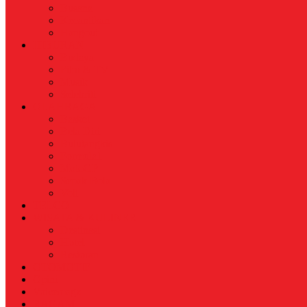
Busana
Kecantikan
Hangout
HIBURAN
Budaya
Film & TV
Musik
Selebriti
OLAHRAGA
Basket
Bela Diri
Bulutangkis
Formula1
MotoGP
Sepak Bola
Voli
TELCO
WISATA & KULINER
Destinasi
Hotel
Restoran
OTOMOTIF
Opini
Voicemagz
RAGAM