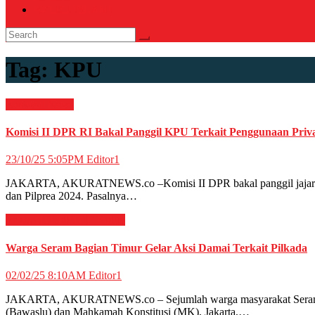
RELIGI ISLAMI
Tag:
KPU
Nasional
News
Komisi II DPR RI Bakal Panggil KPU Terkait Penggunaan Priva
23/10/25 5:05PM
Editor1
JAKARTA, AKURATNEWS.co –Komisi II DPR bakal panggil jajaran Kom
dan Pilprea 2024. Pasalnya…
News
OTOMOTIF
Politik
Warga Seram Bagian Timur Gelar Aksi Damai Terkait Pilkada
02/02/25 8:10AM
Editor1
JAKARTA, AKURATNEWS.co – Sejumlah warga masyarakat Seram Ba
(Bawaslu) dan Mahkamah Konstitusi (MK), Jakarta,…