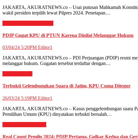
JAKARTA, AKURATNEWS.co – Usai putusan Mahkamah Konstitusi (
wakil presiden terpilih lewat Pilpres 2024. Penetapan…
Hukum & Kriminal
News
PDIP Gugat KPU di PTUN Karena Dinilai Melanggar Hukum
03/04/24 5:20PM
Editor1
JAKARTA, AKURATNEWS.co – PDI Perjuangan (PDIP) resmi mengguga
melanggar hukum. Gugatan tersebut terdaftar dengan…
Nasional
News
Terbukti Gelembungkan Suara di Jatim, KPU Cuma Ditegur
26/03/24 5:19PM
Editor1
JAKARTA, AKURATNEWS.co – Kasus penggelembungan suara Partai G
Pemilihan Umum (KPU) dinyatakan terbukti bersalah…
Nasional
News
Politik
Real Count Pemilu 2024: PDIP Pertama, Golkar Kedua dan Ger