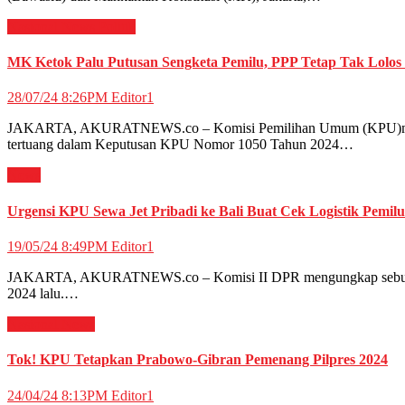
Nasional
News
Politik
MK Ketok Palu Putusan Sengketa Pemilu, PPP Tetap Tak Lolos
28/07/24 8:26PM
Editor1
JAKARTA, AKURATNEWS.co – Komisi Pemilihan Umum (KPU)merampung
tertuang dalam Keputusan KPU Nomor 1050 Tahun 2024…
News
Urgensi KPU Sewa Jet Pribadi ke Bali Buat Cek Logistik Pemil
19/05/24 8:49PM
Editor1
JAKARTA, AKURATNEWS.co – Komisi II DPR mengungkap sebuah fakt
2024 lalu.…
Nasional
News
Tok! KPU Tetapkan Prabowo-Gibran Pemenang Pilpres 2024
24/04/24 8:13PM
Editor1