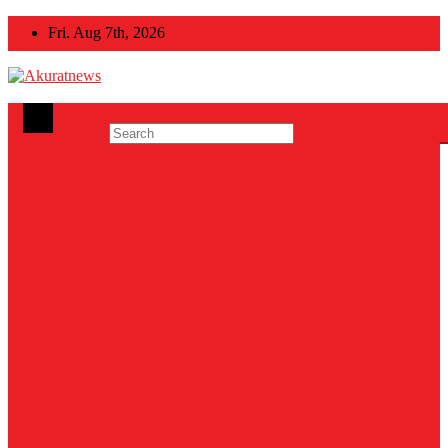
Skip
Fri. Aug 7th, 2026
to
content
Akuratnews
Informatif, Edukatif dan Inspiratif