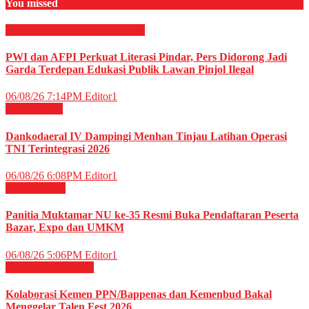
You missed
EKONOMI & BISNIS
Finance
PWI dan AFPI Perkuat Literasi Pindar, Pers Didorong Jadi
Garda Terdepan Edukasi Publik Lawan Pinjol Ilegal
06/08/26 7:14PM
Editor1
Militer
News
Dankodaeral IV Dampingi Menhan Tinjau Latihan Operasi
TNI Terintegrasi 2026
06/08/26 6:08PM
Editor1
Daerah
News
Panitia Muktamar NU ke-35 Resmi Buka Pendaftaran Peserta
Bazar, Expo dan UMKM
06/08/26 5:06PM
Editor1
Budaya
HIBURAN
Kolaborasi Kemen PPN/Bappenas dan Kemenbud Bakal
Menggelar Talen Fest 2026