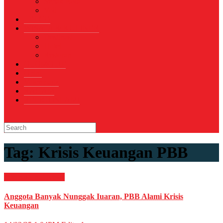
Sepak Bola
Voli
TELCO
WISATA & KULINER
Destinasi
Hotel
Restoran
OTOMOTIF
Opini
Voicemagz
RAGAM
RELIGI ISLAMI
Tag:
Krisis Keuangan PBB
Internasional
News
Anggota Banyak Nunggak Iuaran, PBB Alami Krisis
Keuangan