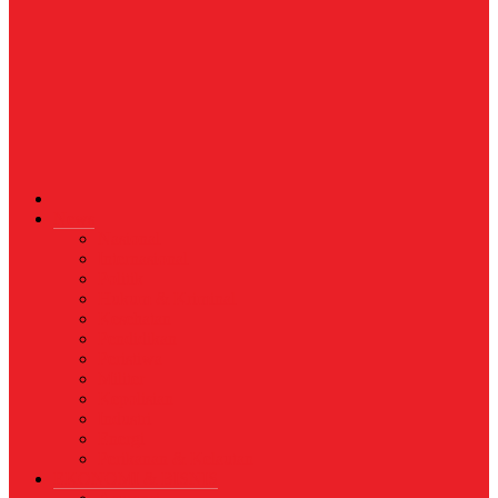
News
Nasional
Internasional
Politik
Hukum & Kriminal
Kesehatan
Pendidikan
Peristiwa
Militer
Kepolisian
Industri
Energi
Perikanan & Kelautan
EKONOMI & BISNIS