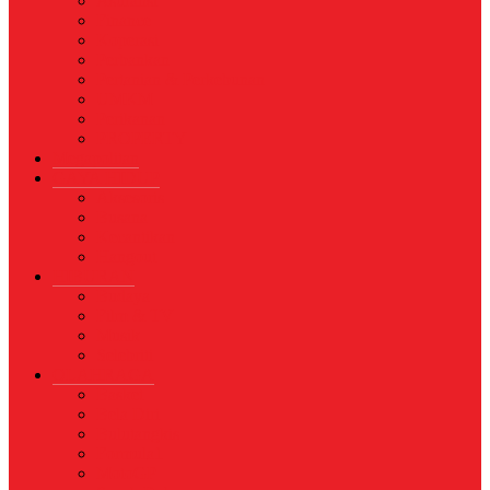
Asuransi
Finance
Koperasi
Perbankan
Pertanian & Perkebunan
UMKM
Perikanan
PROPERTY
Megapolitan
GAYA HIDUP
Aksesoris
Busana
Kecantikan
Hangout
HIBURAN
Budaya
Film & TV
Musik
Selebriti
OLAHRAGA
Basket
Bela Diri
Bulutangkis
Formula1
MotoGP