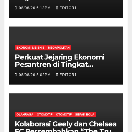
Klasemen Sementara SEA V
08/08/26 6:13PM
EDITOR1
Cup Putri 2026, Usai Dihajar
Thailand 3-0
EKONOMI & BISNIS
MEGAPOLITAN
Perkuat Jejaring Ekonomi
Pesantren di Tingkat
Internasional, Hibitren Jaktim
08/08/26 5:02PM
EDITOR1
dan PCI Malaysia Teken MoU
OLAHRAGA
OTOMOTIF
OTOMOTIF
SEPAK BOLA
Kolaborasi Geely dan Chelsea
FC Persembahkan “The True