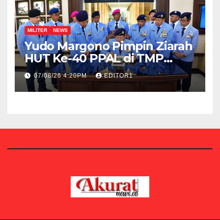
MILITER
NEWS
Yudo Margono Pimpin Ziarah
HUT Ke-40 PPAL di TMP
Kalibata
07/08/26 4:20PM
EDITOR1