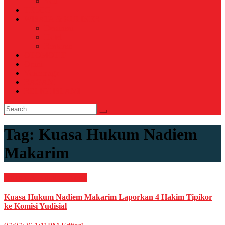
Voli
TELCO
WISATA & KULINER
Destinasi
Hotel
Restoran
OTOMOTIF
Opini
Voicemagz
RAGAM
RELIGI ISLAMI
Tag:
Kuasa Hukum Nadiem
Makarim
Hukum & Kriminal
News
Kuasa Hukum Nadiem Makarim Laporkan 4 Hakim Tipikor
ke Komisi Yudisial