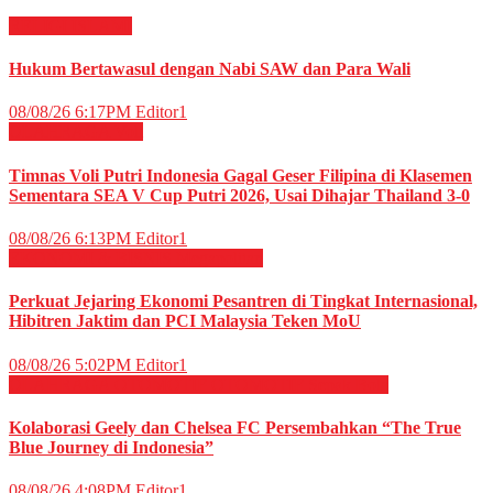
RELIGI ISLAMI
Hukum Bertawasul dengan Nabi SAW dan Para Wali
08/08/26 6:17PM
Editor1
OLAHRAGA
Voli
Timnas Voli Putri Indonesia Gagal Geser Filipina di Klasemen
Sementara SEA V Cup Putri 2026, Usai Dihajar Thailand 3-0
08/08/26 6:13PM
Editor1
EKONOMI & BISNIS
Megapolitan
Perkuat Jejaring Ekonomi Pesantren di Tingkat Internasional,
Hibitren Jaktim dan PCI Malaysia Teken MoU
08/08/26 5:02PM
Editor1
OLAHRAGA
OTOMOTIF
OTOMOTIF
Sepak Bola
Kolaborasi Geely dan Chelsea FC Persembahkan “The True
Blue Journey di Indonesia”
08/08/26 4:08PM
Editor1