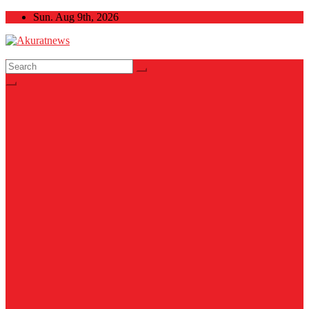
Skip
Sun. Aug 9th, 2026
to
content
Akuratnews
Informatif, Edukatif dan Inspiratif