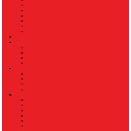
Koperasi
Perbankan
Pertanian & Perkebunan
UMKM
Perikanan
PROPERTY
Megapolitan
GAYA HIDUP
Aksesoris
Busana
Kecantikan
Hangout
HIBURAN
Budaya
Film & TV
Musik
Selebriti
OLAHRAGA
Basket
Bela Diri
Bulutangkis
Formula1
MotoGP
Sepak Bola