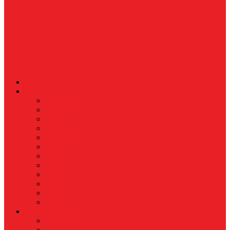
News
Nasional
Internasional
Politik
Hukum & Kriminal
Kesehatan
Pendidikan
Peristiwa
Militer
Kepolisian
Industri
Energi
Perikanan & Kelautan
EKONOMI & BISNIS
Asuransi
Finance