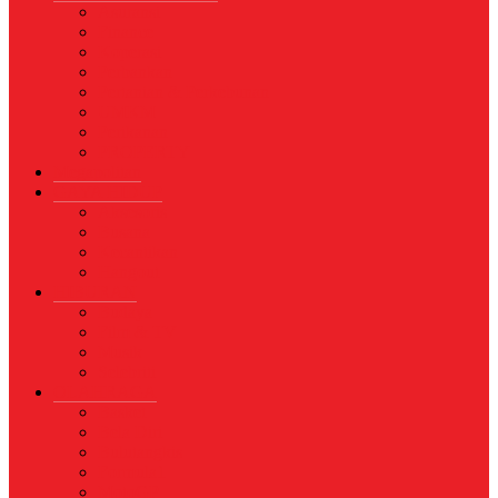
Asuransi
Finance
Koperasi
Perbankan
Pertanian & Perkebunan
UMKM
Perikanan
PROPERTY
Megapolitan
GAYA HIDUP
Aksesoris
Busana
Kecantikan
Hangout
HIBURAN
Budaya
Film & TV
Musik
Selebriti
OLAHRAGA
Basket
Bela Diri
Bulutangkis
Formula1
MotoGP