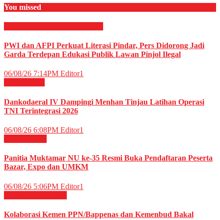
You missed
EKONOMI & BISNIS
Finance
PWI dan AFPI Perkuat Literasi Pindar, Pers Didorong Jadi
Garda Terdepan Edukasi Publik Lawan Pinjol Ilegal
06/08/26 7:14PM
Editor1
Militer
News
Dankodaeral IV Dampingi Menhan Tinjau Latihan Operasi
TNI Terintegrasi 2026
06/08/26 6:08PM
Editor1
Daerah
News
Panitia Muktamar NU ke-35 Resmi Buka Pendaftaran Peserta
Bazar, Expo dan UMKM
06/08/26 5:06PM
Editor1
Budaya
HIBURAN
Kolaborasi Kemen PPN/Bappenas dan Kemenbud Bakal