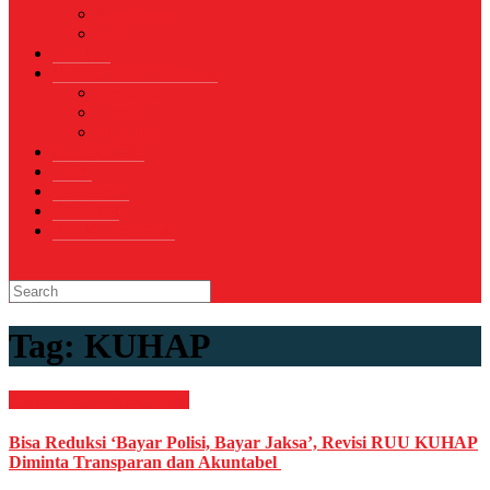
Sepak Bola
Voli
TELCO
WISATA & KULINER
Destinasi
Hotel
Restoran
OTOMOTIF
Opini
Voicemagz
RAGAM
RELIGI ISLAMI
Tag:
KUHAP
Hukum & Kriminal
News
Bisa Reduksi ‘Bayar Polisi, Bayar Jaksa’, Revisi RUU KUHAP
Diminta Transparan dan Akuntabel