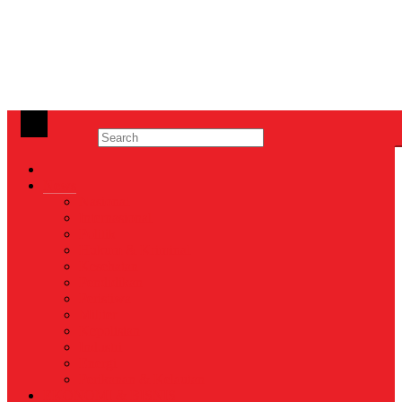
News
Nasional
Internasional
Politik
Hukum & Kriminal
Kesehatan
Pendidikan
Peristiwa
Militer
Kepolisian
Industri
Energi
Perikanan & Kelautan
EKONOMI & BISNIS