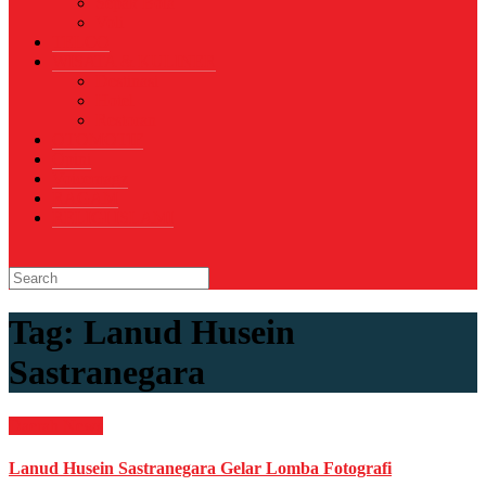
Sepak Bola
Voli
TELCO
WISATA & KULINER
Destinasi
Hotel
Restoran
OTOMOTIF
Opini
Voicemagz
RAGAM
RELIGI ISLAMI
Tag:
Lanud Husein
Sastranegara
Daerah
News
Lanud Husein Sastranegara Gelar Lomba Fotografi