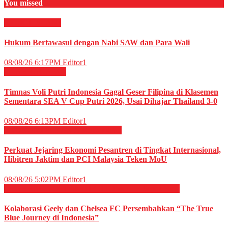
You missed
RELIGI ISLAMI
Hukum Bertawasul dengan Nabi SAW dan Para Wali
08/08/26 6:17PM
Editor1
OLAHRAGA
Voli
Timnas Voli Putri Indonesia Gagal Geser Filipina di Klasemen
Sementara SEA V Cup Putri 2026, Usai Dihajar Thailand 3-0
08/08/26 6:13PM
Editor1
EKONOMI & BISNIS
Megapolitan
Perkuat Jejaring Ekonomi Pesantren di Tingkat Internasional,
Hibitren Jaktim dan PCI Malaysia Teken MoU
08/08/26 5:02PM
Editor1
OLAHRAGA
OTOMOTIF
OTOMOTIF
Sepak Bola
Kolaborasi Geely dan Chelsea FC Persembahkan “The True
Blue Journey di Indonesia”