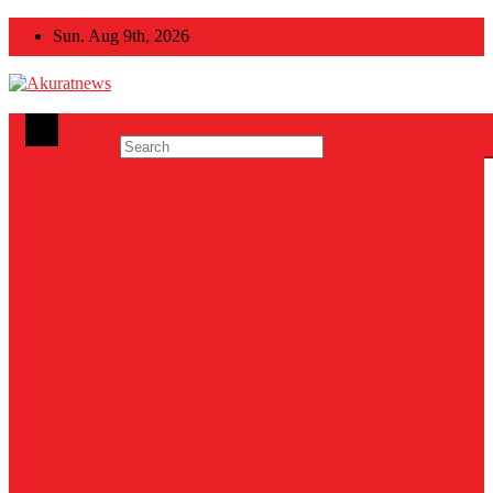
Skip
Sun. Aug 9th, 2026
to
content
Akuratnews
Informatif, Edukatif dan Inspiratif