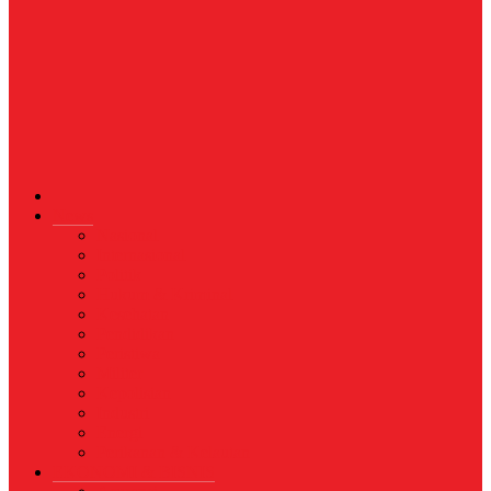
News
Nasional
Internasional
Politik
Hukum & Kriminal
Kesehatan
Pendidikan
Peristiwa
Militer
Kepolisian
Industri
Energi
Perikanan & Kelautan
EKONOMI & BISNIS