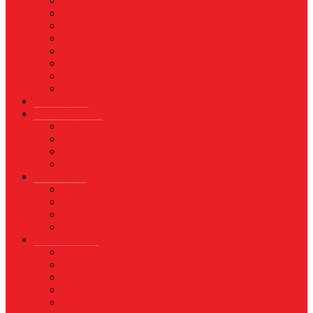
Asuransi
Finance
Koperasi
Perbankan
Pertanian & Perkebunan
UMKM
Perikanan
PROPERTY
Megapolitan
GAYA HIDUP
Aksesoris
Busana
Kecantikan
Hangout
HIBURAN
Budaya
Film & TV
Musik
Selebriti
OLAHRAGA
Basket
Bela Diri
Bulutangkis
Formula1
MotoGP